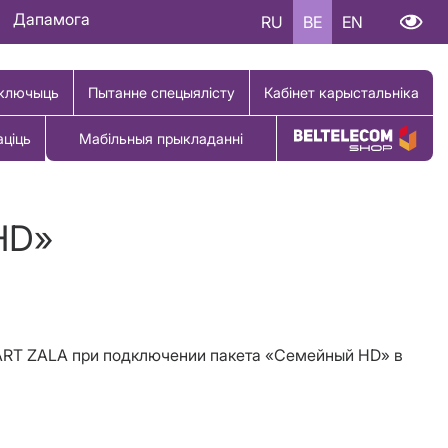
Дапамога
RU
BE
EN
ключыць
Пытанне спецыялісту
Кабінет карыстальніка
аціць
Мабільныя прыкладанні
Купіць тавар
HD»
MART ZALA при подключении пакета «Семейный HD» в