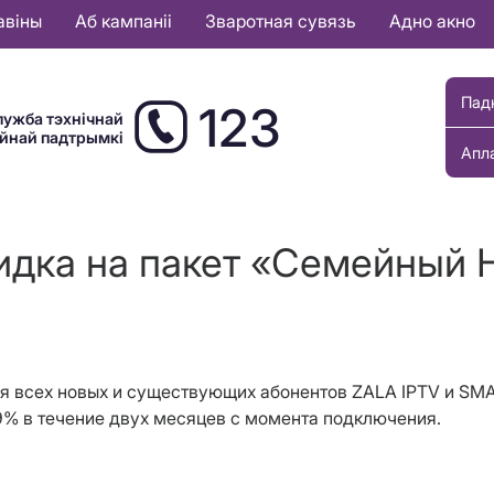
авіны
Аб кампаніі
Зваротная сувязь
Адно акно
Пад
123
лужба тэхнічнай
ыйнай падтрымкі
Апл
идка на пакет «Семейный 
ля всех новых и существующих абонентов ZALA IPTV и S
99% в течение двух месяцев с момента подключения.