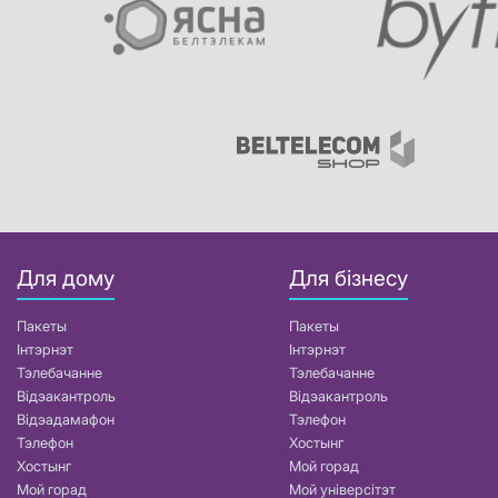
Для дому
Для бізнесу
Пакеты
Пакеты
Інтэрнэт
Інтэрнэт
Тэлебачанне
Тэлебачанне
Відэакантроль
Відэакантроль
Відэадамафон
Тэлефон
Тэлефон
Хостынг
Хостынг
Мой горад
Мой горад
Мой універсітэт