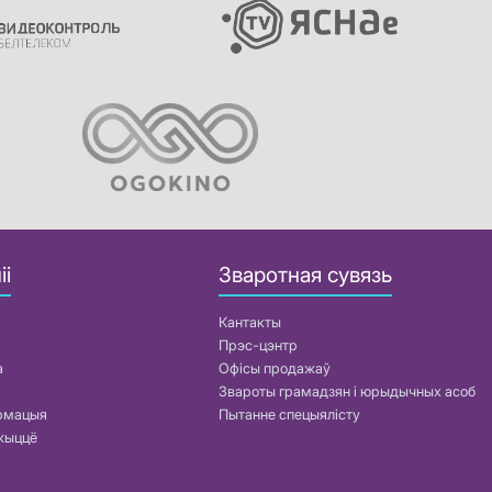
іі
Зваротная сувязь
Кантакты
Прэс-цэнтр
а
Офісы продажаў
Звароты грамадзян і юрыдычных асоб
армацыя
Пытанне спецыялісту
жыццё