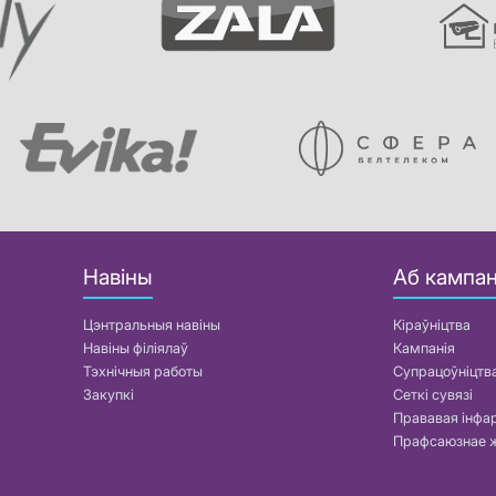
Навіны
Аб кампан
Цэнтральныя навіны
Кіраўніцтва
Навіны філіялаў
Кампанія
Тэхнічныя работы
Супрацоўніцтв
Закупкі
Сеткі сувязі
Прававая інф
Прафсаюзнае 