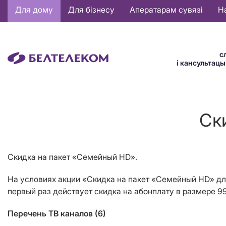
Основная
Для дому
Для бізнесу
Аператарам сувязі
Н
навигация
BE
с
і кансультац
Ск
Скидка на пакет «Семейный HD».
На условиях акции «Скидка на пакет «Семейный HD» д
первый раз действует скидка на абонплату в размере 
Перечень ТВ каналов (6)