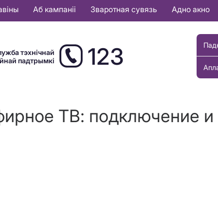
авіны
Аб кампаніі
Зваротная сувязь
Адно акно
Пад
123
лужба тэхнічнай
ыйнай падтрымкі
Апл
фирное ТВ: подключение и