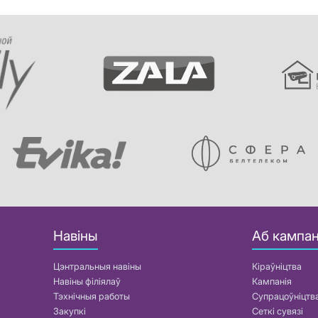
Навіны
Аб кампан
Цэнтральныя навіны
Кіраўніцтва
Навіны філіялаў
Кампанія
Тэхнічныя работы
Супрацоўніцтв
Закупкі
Сеткі сувязі