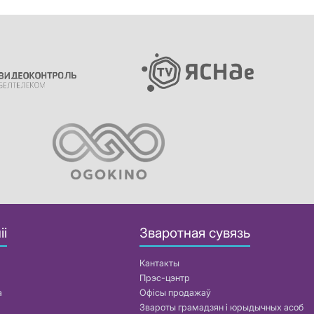
іі
Зваротная сувязь
Кантакты
Прэс-цэнтр
а
Офісы продажаў
Звароты грамадзян і юрыдычных асоб