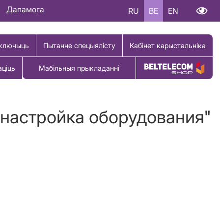
Дапамога
RU
BE
EN
ключыць
Пытанне спецыялісту
Кабінет карыстальніка
аціць
Мабільныя прыкладанні
Купіць тавар
 настройка оборудования"