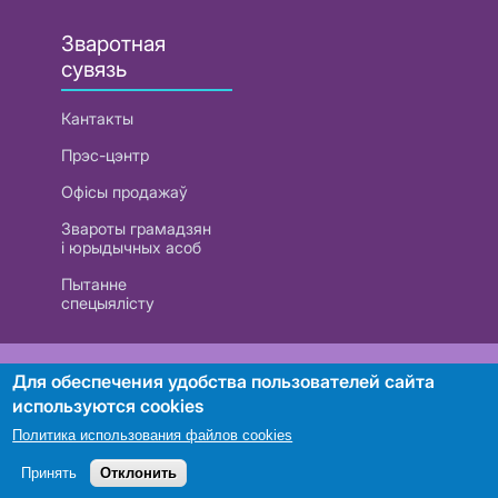
Зваротная
сувязь
Кантакты
Прэс-цэнтр
Офісы продажаў
Звароты грамадзян
і юрыдычных асоб
Пытанне
спецыялісту
РУП «Белтэлекам». УНП 101007741
Для обеспечения удобства пользователей сайта
используются cookies
Политика использования файлов cookies
Пошук
Принять
Отклонить