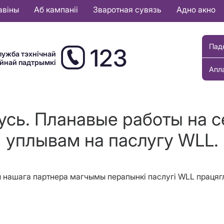
авіны
Аб кампаніі
Зваротная сувязь
Адно акно
Пад
123
лужба тэхнічнай
ыйнай падтрымкі
Апл
усь. Планавые работы на 
уплывам на паслугу WLL.
цы нашага партнера магчымы перапынкі паслугі WLL працягл