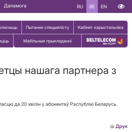
Дапамога
RU
BE
EN
ключыць
Пытанне спецыялісту
Кабінет карыстальніка
аціць
Мабільныя прыкладанні
Купіць тавар
сетцы нашага партнера з
асцю да 20 хвілін у абонентаў Рэспублікі Беларусь.
Друк