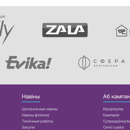
Навіны
Аб кампан
Цэнтральныя навіны
Кіраўніцтва
Навіны філіялаў
Кампанія
Тэхнічныя работы
Супрацоўніцтв
Закупкі
Сеткі сувязі