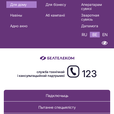
Основная
Для дому
Для бізнесу
Аператарам
сувязі
навигация
Навіны
Аб кампаніі
Зваротная
BE
сувязь
Адно акно
Дапамога
RU
BE
EN
123
служба тэхнічнай
і кансультацыйнай падтрымкі
Падключыць
Пытанне спецыялісту