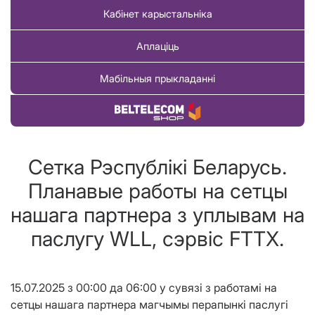
Кабінет карыстальніка
Аплаціць
Мабільныя прыкладанні
Купіць тавар
Сетка Рэспублікі Беларусь.
Планавые работы на сетцы
нашага партнера з уплывам на
паслугу WLL, сэрвіс FTTX.
15.07.2025 з 00:00 да 06:00 у сувязі з работамі на
сетцы нашага партнера магчымы перапынкі паслугі