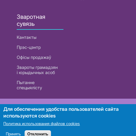
Зваротная
сувязь
Кантакты
Прэс-цэнтр
Офісы продажаў
Звароты грамадзян
і юрыдычных асоб
Пытанне
спецыялісту
РУП «Белтэлекам». УНП 101007741
Для обеспечения удобства пользователей сайта
используются cookies
Политика использования файлов cookies
Пошук
Принять
Отклонить