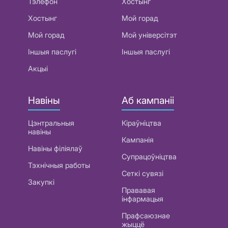
Тэлефон
Хостынг
Хостынг
Мой горад
Мой горад
Мой універсітэт
Іншыя паслугі
Іншыя паслугі
Акцыі
Навіны
Аб кампаніі
Цэнтральныя
Кіраўніцтва
навіны
Кампанія
Навіны філіялаў
Супрацоўніцтва
Тэхнічныя работы
Сеткі сувязі
Закупкі
Прававая
інфармацыя
Прафсаюзнае
жыццё