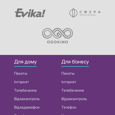
Для дому
Для бізнесу
Пакеты
Пакеты
Інтэрнэт
Інтэрнэт
Тэлебачанне
Тэлебачанне
Відэакантроль
Відэакантроль
Відэадамафон
Тэлефон