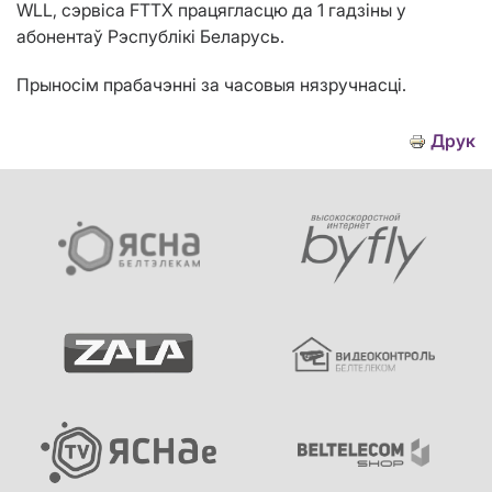
WLL, сэрвіса FTTX працягласцю да 1 гадзіны у
абонентаў Рэспублікі Беларусь.
Прыносім прабачэнні за часовыя нязручнасці.
Друк