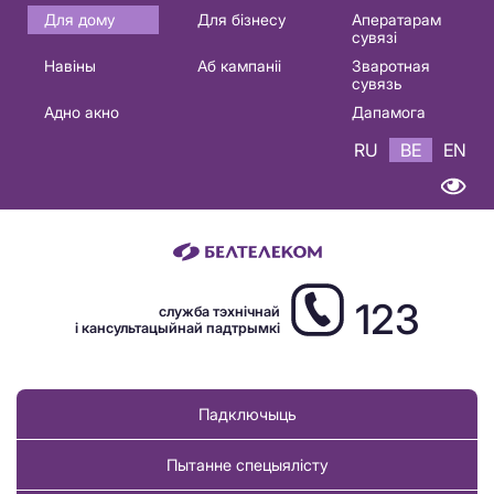
Основная
Для дому
Для бізнесу
Аператарам
сувязі
навигация
Навіны
Аб кампаніі
Зваротная
BE
сувязь
Адно акно
Дапамога
RU
BE
EN
123
служба тэхнічнай
і кансультацыйнай падтрымкі
Падключыць
Пытанне спецыялісту