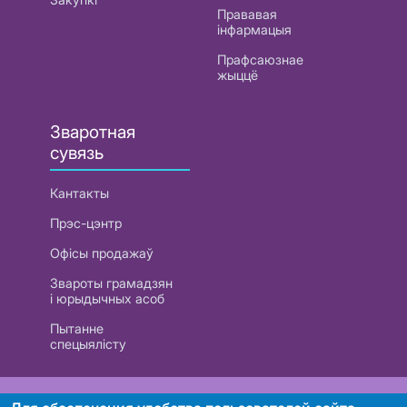
Прававая
інфармацыя
Прафсаюзнае
жыццё
Зваротная
сувязь
Кантакты
Прэс-цэнтр
Офісы продажаў
Звароты грамадзян
і юрыдычных асоб
Пытанне
спецыялісту
РУП «Белтэлекам». УНП 101007741