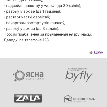
- падзей/снапшотаў у webUI (да 30 хвілін),
- разрыў у архіве (да 1 гадзіны),
- рэстарт часткі сэрвісаў;
- пачарговы рэстарт усіх каналаў,
- разрыў у архіве (да 3 гадзін).
Просім прабачэння за прычыненыя нязручнасці.
Даведкі па тэлефоне 123.
Друк