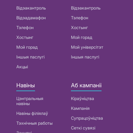
Відэакантроль
Відэакантроль
Відэадамафон
Тэлефон
Тэлефон
Хостынг
Хостынг
Мой горад
Мой горад
Мой універсітэт
Іншыя паслугі
Іншыя паслугі
Акцыі
Навіны
Аб кампаніі
Цэнтральныя
Кіраўніцтва
навіны
Кампанія
Навіны філіялаў
Супрацоўніцтва
Тэхнічныя работы
Сеткі сувязі
Закупкі