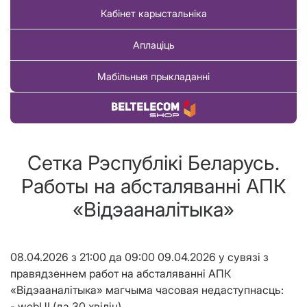
Кабінет карыстальніка
Аплаціць
Мабільныя прыкладанні
Купіць тавар
Сетка Рэспублікі Беларусь.
Работы на абсталяванні АПК
«Відэааналітыка»
08.04.2026 з 21:00 да 09:00 09.04.2026 у сувязі з
правядзеннем работ на абсталяванні АПК
«Відэааналітыка» магчыма часовая недаступнасць:
- webUI (да 30 хвілін),