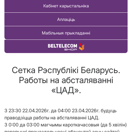
Кабінет карыстальніка
Аплаціць
Мабільныя прыкладанні
Купіць тавар
Сетка Рэспублікі Беларусь.
Работы на абсталяваннi
«ЦАД».
З 23:30 22.04.2026г. да 04:00 23.04.2026г. будуць
праводзіцца работы на абсталяванні ЦАД.
З 0:00 да 03:00 магчымы кароткачасовыя (да 5 хвілін)
перапынкі працаздольнасці абанентаў зоны сайтаў