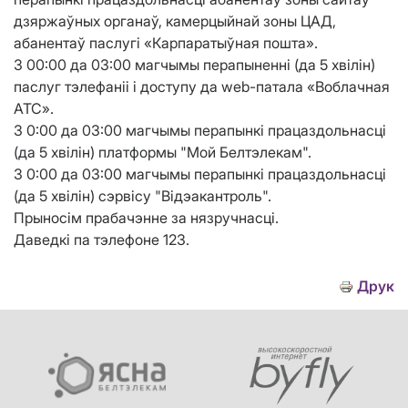
дзяржаўных органаў, камерцыйнай зоны ЦАД,
абанентаў паслугі «Карпаратыўная пошта».
З 00:00 да 03:00 магчымы перапыненні (да 5 хвілін)
паслуг тэлефаніі і доступу да web-патала «Воблачная
АТС».
З 0:00 да 03:00 магчымы перапынкі працаздольнасці
(да 5 хвілін) платформы "Мой Белтэлекам".
З 0:00 да 03:00 магчымы перапынкі працаздольнасці
(да 5 хвілін) сэрвісу "Відэакантроль".
Прыносім прабачэнне за нязручнасці.
Даведкі па тэлефоне 123.
Друк