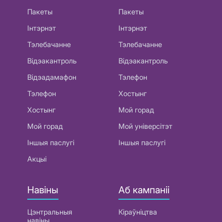
Пакеты
Пакеты
Інтэрнэт
Інтэрнэт
Тэлебачанне
Тэлебачанне
Відэакантроль
Відэакантроль
Відэадамафон
Тэлефон
Тэлефон
Хостынг
Хостынг
Мой горад
Мой горад
Мой універсітэт
Іншыя паслугі
Іншыя паслугі
Акцыі
Навіны
Аб кампаніі
Цэнтральныя
Кіраўніцтва
навіны