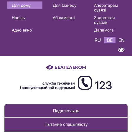
Основная
Для дому
Для бізнесу
Аператарам
сувязі
навигация
Навіны
Аб кампаніі
Зваротная
BE
сувязь
Адно акно
Дапамога
RU
BE
EN
123
служба тэхнічнай
і кансультацыйнай падтрымкі
Падключыць
Пытанне спецыялісту