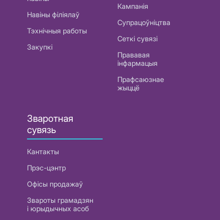
Кампанія
Навіны філіялаў
Супрацоўніцтва
Тэхнічныя работы
Сеткі сувязі
Закупкі
Прававая
інфармацыя
Прафсаюзнае
жыццё
Зваротная
сувязь
Кантакты
Прэс-цэнтр
Офісы продажаў
Звароты грамадзян
і юрыдычных асоб