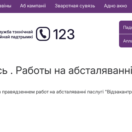
авіны
Аб кампаніі
Зваротная сувязь
Адно акно
Пад
123
лужба тэхнічнай
ыйнай падтрымкі
Апл
ь . Работы на абсталяванн
і з правядзеннем работ на абсталяванні паслугі "Відэакан