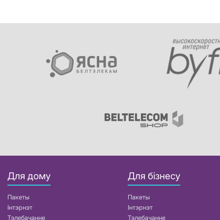
Для дому
Для бізнесу
Пакеты
Пакеты
Інтэрнэт
Інтэрнэт
Тэлебачанне
Тэлебачанне