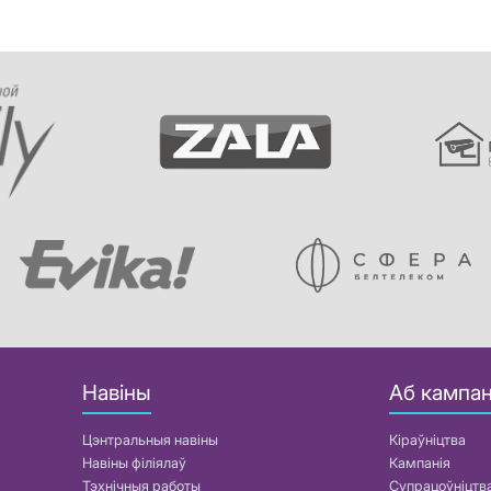
Навіны
Аб кампан
Цэнтральныя навіны
Кіраўніцтва
Навіны філіялаў
Кампанія
Тэхнічныя работы
Супрацоўніцтв