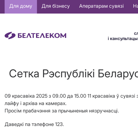
Основная
Для дому
Для бізнесу
Аператарам сувязі
Н
навигация
BE
с
і кансультац
Сетка Рэспублiкi Беларус
09 красавіка 2025 з 09.00 да 15.00 11 красавіка ў сувяз
лайфу і архіва на камерах.
Просім прабачэння за прычыненыя нязручнасці.
Даведкі па тэлефоне 123.