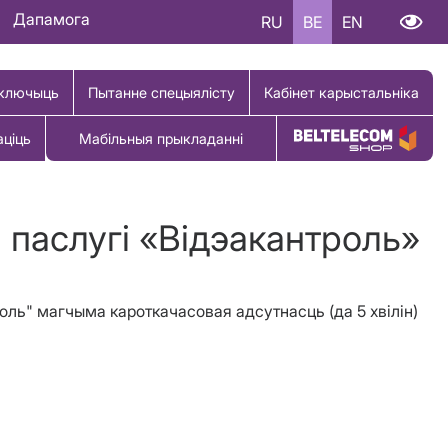
Дапамога
RU
BE
EN
ключыць
Пытанне спецыялісту
Кабінет карыстальніка
аціць
Мабільныя прыкладанні
Купіць тавар
i паслугi «Вiдэакантроль»
троль" магчыма кароткачасовая адсутнасць (да 5 хвілін)