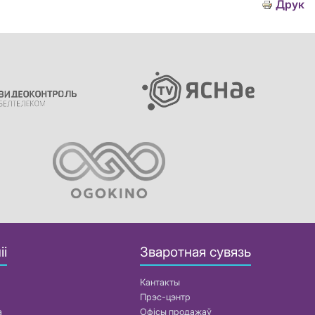
Друк
іі
Зваротная сувязь
Кантакты
Прэс-цэнтр
а
Офісы продажаў