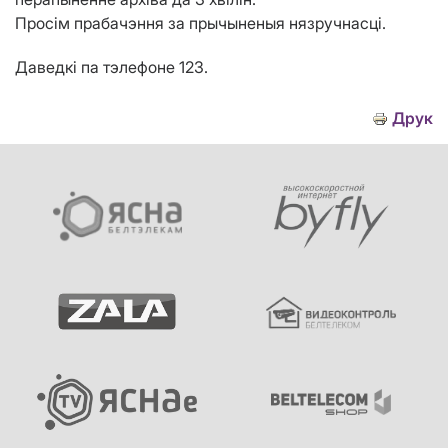
Просім прабачэння за прычыненыя нязручнасці.
Даведкі па тэлефоне 123.
Друк