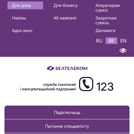
Основная
Для дому
Для бізнесу
Аператарам
сувязі
навигация
Навіны
Аб кампаніі
Зваротная
BE
сувязь
Адно акно
Дапамога
RU
BE
EN
123
служба тэхнічнай
і кансультацыйнай падтрымкі
Падключыць
Пытанне спецыялісту