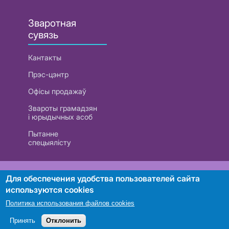
Зваротная
сувязь
Кантакты
Прэс-цэнтр
Офісы продажаў
Звароты грамадзян
і юрыдычных асоб
Пытанне
спецыялісту
РУП «Белтэлекам». УНП 101007741
Для обеспечения удобства пользователей сайта
используются cookies
Политика использования файлов cookies
Пошук
Принять
Отклонить