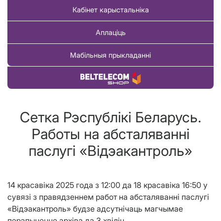
Кабінет карыстальніка
Аплаціць
Мабільныя прыкладанні
Купіць тавар
Сетка Рэспублiкi Беларусь.
Работы на абсталяваннi
паслугi «Вiдэакантроль»
14 красавіка 2025 года з 12:00 да 18 красавіка 16:50 у
сувязі з правядзеннем работ на абсталяванні паслугі
«Відэакантроль» будзе адсутнічаць магчымае
перапыненне архiва да 3 хвілін.