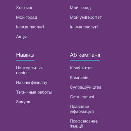
Хостынг
Мой горад
Мой горад
Мой універсітэт
Іншыя паслугі
Іншыя паслугі
Акцыі
Навіны
Аб кампаніі
Цэнтральныя
Кіраўніцтва
навіны
Кампанія
Навіны філіялаў
Супрацоўніцтва
Тэхнічныя работы
Сеткі сувязі
Закупкі
Прававая
інфармацыя
Прафсаюзнае
жыццё