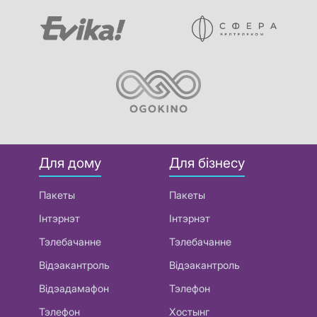
Для дому
Для бізнесу
Пакеты
Пакеты
Інтэрнэт
Інтэрнэт
Тэлебачанне
Тэлебачанне
Відэакантроль
Відэакантроль
Відэадамафон
Тэлефон
Тэлефон
Хостынг