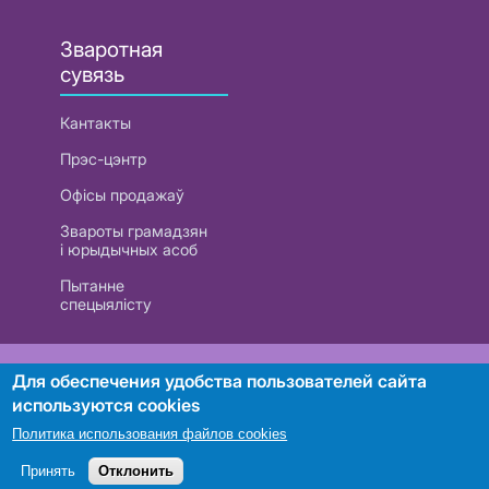
Зваротная
сувязь
Кантакты
Прэс-цэнтр
Офісы продажаў
Звароты грамадзян
і юрыдычных асоб
Пытанне
спецыялісту
РУП «Белтэлекам». УНП 101007741
Для обеспечения удобства пользователей сайта
используются cookies
Политика использования файлов cookies
Пошук
Принять
Отклонить