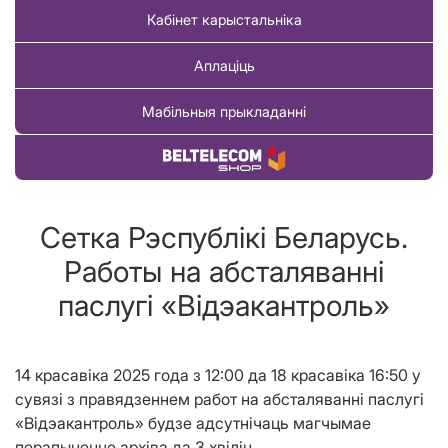
Кабінет карыстальніка
Аплаціць
Мабільныя прыкладанні
Купіць тавар
Сетка Рэспублiкi Беларусь.
Работы на абсталяваннi
паслугi «Вiдэакантроль»
14 красавіка 2025 года з 12:00 да 18 красавіка 16:50 у
сувязі з правядзеннем работ на абсталяванні паслугі
«Відэакантроль» будзе адсутнічаць магчымае
перапыненне архiва да 3 хвілін.