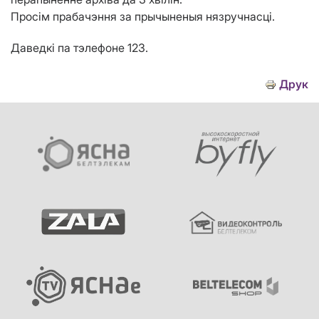
Просім прабачэння за прычыненыя нязручнасці.
Даведкі па тэлефоне 123.
Друк