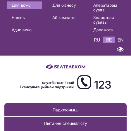
Основная
Для дому
Для бізнесу
Аператарам
сувязі
навигация
Навіны
Аб кампаніі
Зваротная
BE
сувязь
Адно акно
Дапамога
RU
BE
EN
123
служба тэхнічнай
і кансультацыйнай падтрымкі
Падключыць
Пытанне спецыялісту