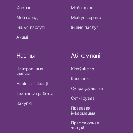
Хостынг
Мой горад
Мой горад
Мой універсітэт
Іншыя паслугі
Іншыя паслугі
Акцыі
Навіны
Аб кампаніі
Цэнтральныя
Кіраўніцтва
навіны
Кампанія
Навіны філіялаў
Супрацоўніцтва
Тэхнічныя работы
Сеткі сувязі
Закупкі
Прававая
інфармацыя
Прафсаюзнае
жыццё