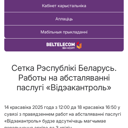
Кабінет карыстальніка
Аплаціць
Мабільныя прыкладанні
Купіць тавар
Сетка Рэспублiкi Беларусь.
Работы на абсталяваннi
паслугi «Вiдэакантроль»
14 красавіка 2025 года з 12:00 да 18 красавіка 16:50 у
сувязі з правядзеннем работ на абсталяванні паслугі
«Відэакантроль» будзе адсутнічаць магчымае
перапыненне архiва да 3 хвілін.