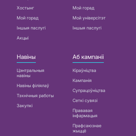
Хостынг
Мой горад
Мой горад
Мой універсітэт
Іншыя паслугі
Іншыя паслугі
Акцыі
Навіны
Аб кампаніі
Цэнтральныя
Кіраўніцтва
навіны
Кампанія
Навіны філіялаў
Супрацоўніцтва
Тэхнічныя работы
Сеткі сувязі
Закупкі
Прававая
інфармацыя
Прафсаюзнае
жыццё