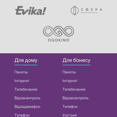
Для дому
Для бізнесу
Пакеты
Пакеты
Інтэрнэт
Інтэрнэт
Тэлебачанне
Тэлебачанне
Відэакантроль
Відэакантроль
Відэадамафон
Тэлефон
Тэлефон
Хостынг