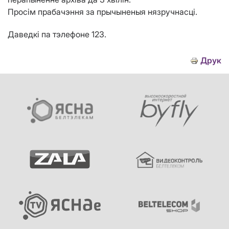
Просім прабачэння за прычыненыя нязручнасці.
Даведкі па тэлефоне 123.
Друк