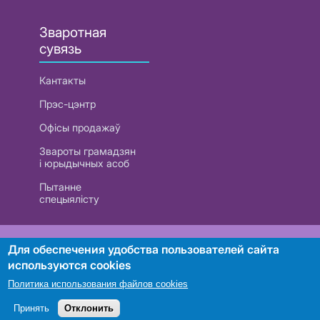
Зваротная
сувязь
Кантакты
Прэс-цэнтр
Офісы продажаў
Звароты грамадзян
і юрыдычных асоб
Пытанне
спецыялісту
РУП «Белтэлекам». УНП 101007741
Для обеспечения удобства пользователей сайта
используются cookies
Политика использования файлов cookies
Пошук
Принять
Отклонить