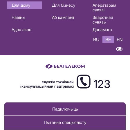
Основная
Для дому
Для бізнесу
Аператарам
сувязі
навигация
Навіны
Аб кампаніі
Зваротная
BE
сувязь
Адно акно
Дапамога
RU
BE
EN
123
служба тэхнічнай
і кансультацыйнай падтрымкі
Падключыць
Пытанне спецыялісту