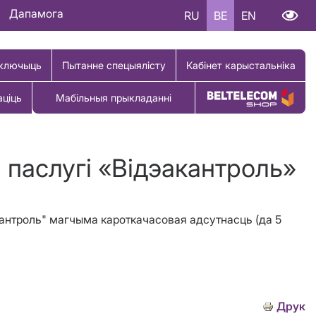
Дапамога
RU
BE
EN
ключыць
Пытанне спецыялісту
Кабінет карыстальніка
аціць
Мабільныя прыкладанні
Купіць тавар
i паслугi «Вiдэакантроль»
эакантроль" магчыма кароткачасовая адсутнасць (да 5
Друк