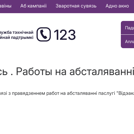
авіны
Аб кампаніі
Зваротная сувязь
Адно акно
Пад
123
лужба тэхнічнай
ыйнай падтрымкі
Апл
ь . Работы на абсталяванн
 сувязі з правядзеннем работ на абсталяванні паслугі "Від