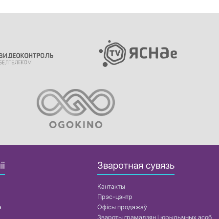
іі
Зваротная сувязь
Кантакты
Прэс-цэнтр
а
Офісы продажаў
Звароты грамадзян і юрыдычных асоб