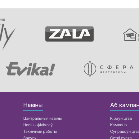
Навіны
Аб кампан
Цэнтральныя навіны
Кіраўніцтва
Навіны філіялаў
Кампанія
Тэхнічныя работы
Супрацоўніцтв
Закупкі
Сеткі сувязі