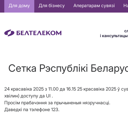
Основная
Для дому
Для бізнесу
Аператарам сувязі
Н
навигация
BE
с
і кансультац
Сетка Рэспублiкi Беларус
24 красавiка 2025 з 11.00 да 16.15 25 красавiка 2025 ў
хвiлин) доступу да UI .
Просім прабачэння за прычыненыя нязручнасці.
Даведкі па тэлефоне 123.