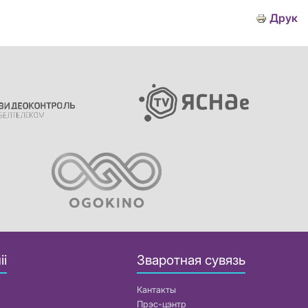
Друк
іі
Зваротная сувязь
Кантакты
Прэс-цэнтр