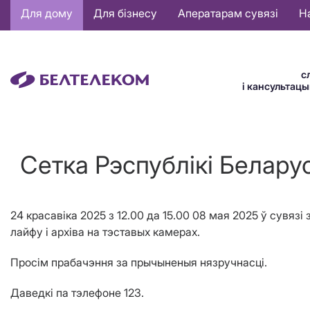
Основная
Для дому
Для бізнесу
Аператарам сувязі
Н
навигация
BE
с
і кансультац
Сетка Рэспублiкi Беларус
24 красавiка 2025 з 12.00 да 15.00 08 мая 2025 ў сувяз
лайфу і архіва на тэставых камерах.
Просім прабачэння за прычыненыя нязручнасці.
Даведкі па тэлефоне 123.