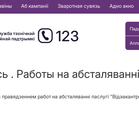
авіны
Аб кампаніі
Зваротная сувязь
Адно акно
Пад
123
лужба тэхнічнай
ыйнай падтрымкі
Апл
ь . Работы на абсталяванн
і з правядзеннем работ на абсталяванні паслугі "Відэакан