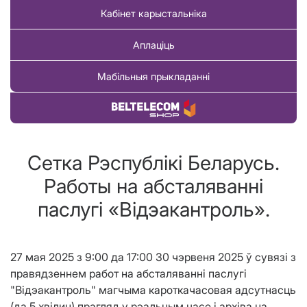
Кабінет карыстальніка
Аплаціць
Мабільныя прыкладанні
Купіць тавар
Сетка Рэспублiкi Беларусь.
Работы на абсталяваннi
паслугi «Вiдэакантроль».
27 мая 2025 з 9:00 да 17:00 30 чэрвеня 2025 ў сувязі з
правядзеннем работ на абсталяванні паслугі
"Відэакантроль" магчыма кароткачасовая адсутнасць
(да 5 хвiлин) прагляд у рэальным часе і архіва на