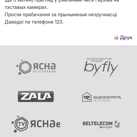
тэставых камерах.
Просім прабачэння за прычыненыя нязручнасці.
Даведкі па тэлефоне 123.
Друк