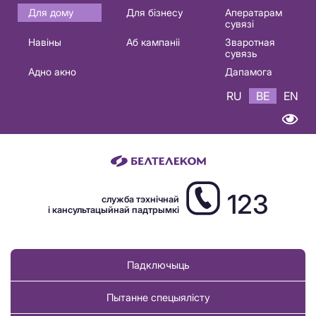
Основная
Для дому
Для бізнесу
Аператарам
сувязі
навигация
Навіны
Аб кампаніі
Зваротная
BE
сувязь
Адно акно
Дапамога
RU
BE
EN
123
служба тэхнічнай
і кансультацыйнай падтрымкі
Падключыць
Пытанне спецыялісту