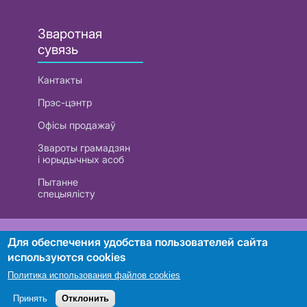
Зваротная
сувязь
Кантакты
Прэс-цэнтр
Офісы продажаў
Звароты грамадзян
і юрыдычных асоб
Пытанне
спецыялісту
РУП «Белтэлекам». УНП 101007741
Для обеспечения удобства пользователей сайта
используются cookies
Политика использования файлов cookies
Пошук
Принять
Отклонить