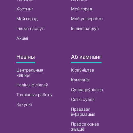
Хостынг
Мой горад
Мой горад
Мой універсітэт
Іншыя паслугі
Іншыя паслугі
Акцыі
Навіны
Аб кампаніі
Цэнтральныя
Кіраўніцтва
навіны
Кампанія
Навіны філіялаў
Супрацоўніцтва
Тэхнічныя работы
Сеткі сувязі
Закупкі
Прававая
інфармацыя
Прафсаюзнае
жыццё