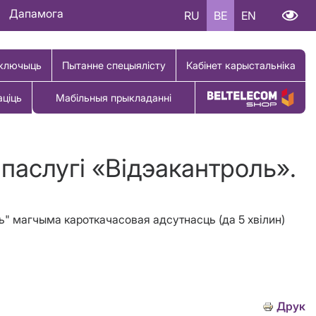
Дапамога
RU
BE
EN
ключыць
Пытанне спецыялісту
Кабінет карыстальніка
аціць
Мабільныя прыкладанні
Купіць тавар
 паслугi «Вiдэакантроль».
ль" магчыма кароткачасовая адсутнасць (да 5 хвiлин)
Друк