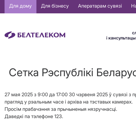
Основная
Для дому
Для бізнесу
Аператарам сувязі
Н
навигация
BE
с
і кансультац
Сетка Рэспублiкi Беларус
27 мая 2025 з 9:00 да 17:00 30 чэрвеня 2025 ў сувязі з
прагляд у рэальным часе і архіва на тэставых камерах.
Просім прабачэння за прычыненыя нязручнасці.
Даведкі па тэлефоне 123.