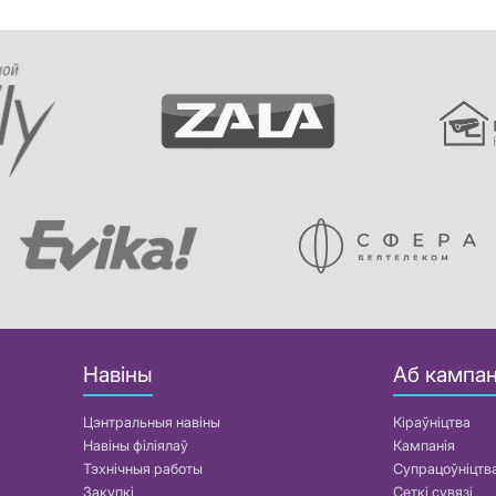
Навіны
Аб кампан
Цэнтральныя навіны
Кіраўніцтва
Навіны філіялаў
Кампанія
Тэхнічныя работы
Супрацоўніцтв
Закупкі
Сеткі сувязі