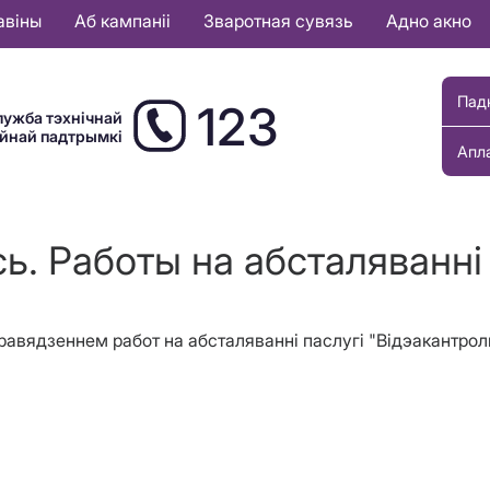
авіны
Аб кампаніі
Зваротная сувязь
Адно акно
Пад
123
лужба тэхнічнай
ыйнай падтрымкі
Апл
ь. Работы на абсталяваннi
 правядзеннем работ на абсталяванні паслугі "Відэакантро