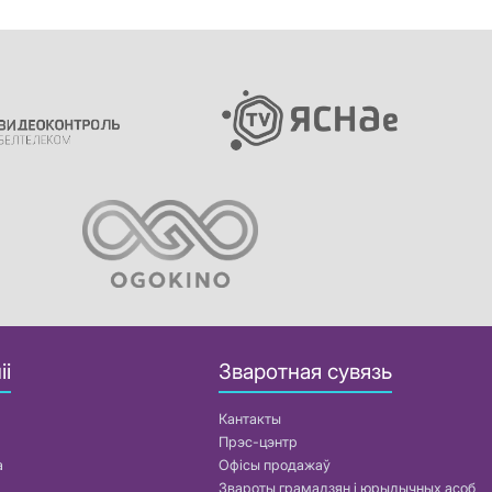
іі
Зваротная сувязь
Кантакты
Прэс-цэнтр
а
Офісы продажаў
Звароты грамадзян і юрыдычных асоб