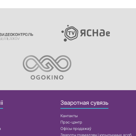
іі
Зваротная сувязь
Кантакты
Прэс-цэнтр
а
Офісы продажаў
Звароты грамадзян і юрыдычных асоб