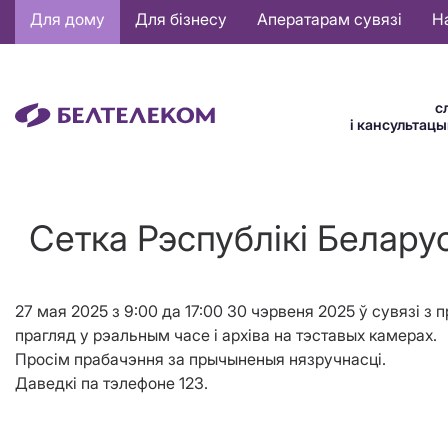
Основная
Для дому
Для бізнесу
Аператарам сувязі
Н
навигация
BE
с
і кансультац
Сетка Рэспублiкi Беларус
27 мая 2025 з 9:00 да 17:00 30 чэрвеня 2025 ў сувязі з
прагляд у рэальным часе і архіва на тэставых камерах.
Просім прабачэння за прычыненыя нязручнасці.
Даведкі па тэлефоне 123.