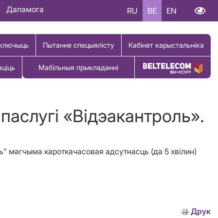
Дапамога
RU
BE
EN
ключыць
Пытанне спецыялісту
Кабінет карыстальніка
аціць
Мабільныя прыкладанні
Купіць тавар
 паслугi «Вiдэакантроль».
ль" магчыма кароткачасовая адсутнасць (да 5 хвiлин)
Друк