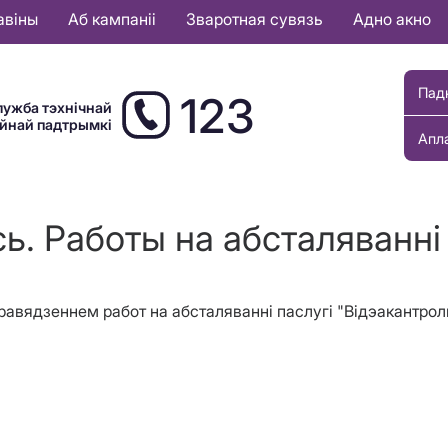
авіны
Аб кампаніі
Зваротная сувязь
Адно акно
Пад
123
лужба тэхнічнай
ыйнай падтрымкі
Апл
ь. Работы на абсталяваннi
 правядзеннем работ на абсталяванні паслугі "Відэакантро