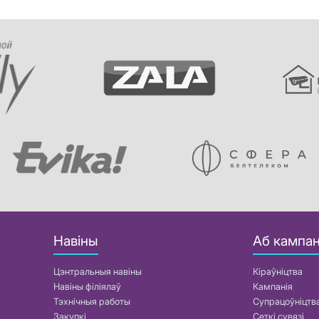
Навіны
Аб кампан
Цэнтральныя навіны
Кіраўніцтва
Навіны філіялаў
Кампанія
Тэхнічныя работы
Супрацоўніцтв
Закупкі
Сеткі сувязі