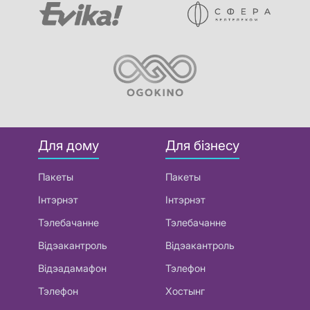
Для дому
Для бізнесу
Пакеты
Пакеты
Інтэрнэт
Інтэрнэт
Тэлебачанне
Тэлебачанне
Відэакантроль
Відэакантроль
Відэадамафон
Тэлефон
Тэлефон
Хостынг