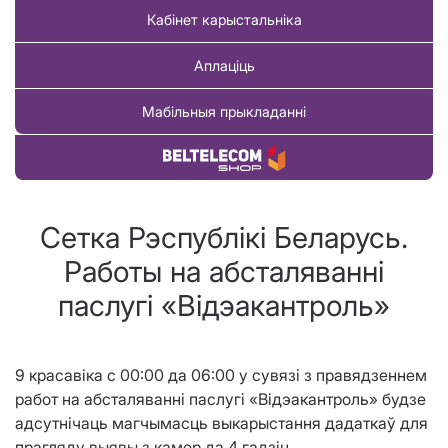
Кабінет карыстальніка
Аплаціць
Мабільныя прыкладанні
Купіць тавар
Сетка Рэспублiкi Беларусь.
Работы на абсталяваннi
паслугi «Вiдэакантроль»
9 красавіка с 00:00 да 06:00 у сувязі з правядзеннем
работ на абсталяванні паслугі «Відэакантроль» будзе
адсутнiчаць магчымасць выкарыстання дадаткаў для
прагляду выявы з камер да 4 гадзін.