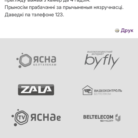
Прыносім прабачэнні за прычыненыя нязручнасці.
Даведкі па тэлефоне 123.
Друк