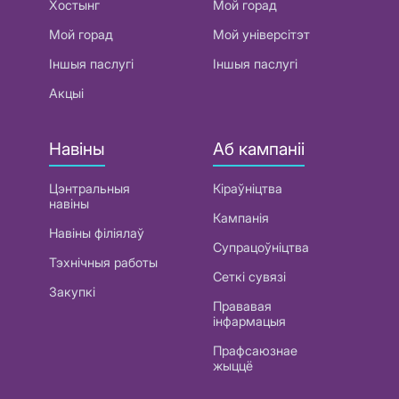
Хостынг
Мой горад
Мой горад
Мой універсітэт
Іншыя паслугі
Іншыя паслугі
Акцыі
Навіны
Аб кампаніі
Цэнтральныя
Кіраўніцтва
навіны
Кампанія
Навіны філіялаў
Супрацоўніцтва
Тэхнічныя работы
Сеткі сувязі
Закупкі
Прававая
інфармацыя
Прафсаюзнае
жыццё