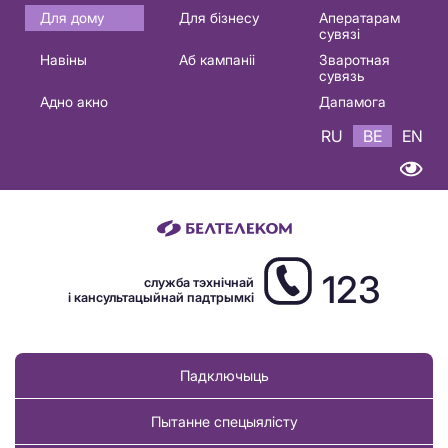
Основная
Для дому
Для бізнесу
Аператарам
сувязі
навигация
Навіны
Аб кампаніі
Зваротная
BE
сувязь
Адно акно
Дапамога
RU
BE
EN
123
служба тэхнічнай
і кансультацыйнай падтрымкі
Падключыць
Пытанне спецыялісту