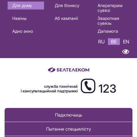
Основная
Для дому
Для бізнесу
Аператарам
сувязі
навигация
Навіны
Аб кампаніі
Зваротная
BE
сувязь
Адно акно
Дапамога
RU
BE
EN
123
служба тэхнічнай
і кансультацыйнай падтрымкі
Падключыць
Пытанне спецыялісту