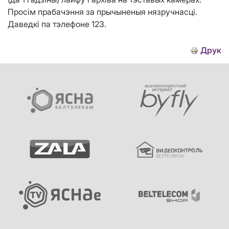
Просім прабачэння за прычыненыя нязручнасці.
Даведкі па тэлефоне 123.
Друк