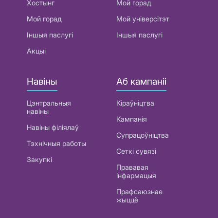
Хостынг
Мой горад
Мой горад
Мой універсітэт
Іншыя паслугі
Іншыя паслугі
Акцыі
Навіны
Аб кампаніі
Цэнтральныя
Кіраўніцтва
навіны
Кампанія
Навіны філіялаў
Супрацоўніцтва
Тэхнічныя работы
Сеткі сувязі
Закупкі
Прававая
інфармацыя
Прафсаюзнае
жыццё