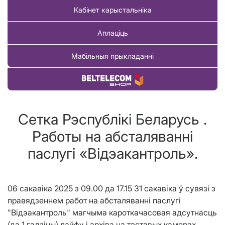
Кабінет карыстальніка
Аплаціць
Мабільныя прыкладанні
Купіць тавар
Сетка Рэспублiкi Беларусь .
Работы на абсталяваннi
паслугi «Вiдэакантроль».
06 сакавіка 2025 з 09.00 да 17.15 31 сакавіка ў сувязі з
правядзеннем работ на абсталяванні паслугі
"Відэакантроль" магчыма кароткачасовая адсутнасць
(да 1 гадзіны) лайфу і архіва на тэставых камерах.