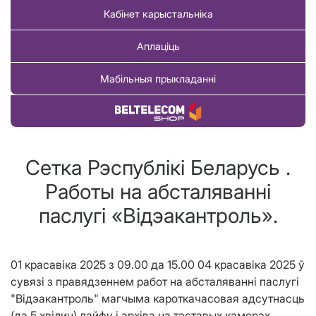
Кабінет карыстальніка
Аплаціць
Мабільныя прыкладанні
Купіць тавар
Сетка Рэспублiкi Беларусь .
Работы на абсталяваннi
паслугi «Вiдэакантроль».
01 красавiка 2025 з 09.00 да 15.00 04 красавiка 2025 ў
сувязі з правядзеннем работ на абсталяванні паслугі
"Відэакантроль" магчыма кароткачасовая адсутнасць
(да 5 хвiлин) лайфу і архіва на тэставых камерах.