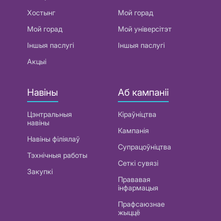
Хостынг
Мой горад
Мой горад
Мой універсітэт
Іншыя паслугі
Іншыя паслугі
Акцыі
Навіны
Аб кампаніі
Цэнтральныя
Кіраўніцтва
навіны
Кампанія
Навіны філіялаў
Супрацоўніцтва
Тэхнічныя работы
Сеткі сувязі
Закупкі
Прававая
інфармацыя
Прафсаюзнае
жыццё