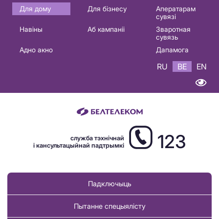
Основная
Для дому
Для бізнесу
Аператарам
сувязі
навигация
Навіны
Аб кампаніі
Зваротная
BE
сувязь
Адно акно
Дапамога
RU
BE
EN
123
служба тэхнічнай
і кансультацыйнай падтрымкі
Падключыць
Пытанне спецыялісту