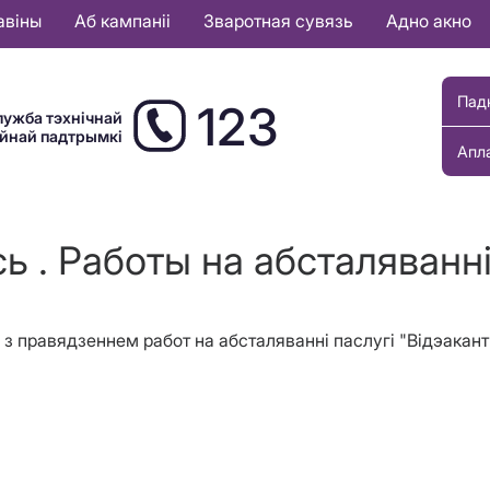
авіны
Аб кампаніі
Зваротная сувязь
Адно акно
Пад
123
лужба тэхнічнай
ыйнай падтрымкі
Апл
ь . Работы на абсталяванн
зі з правядзеннем работ на абсталяванні паслугі "Відэака