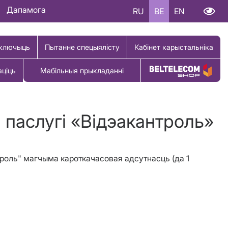
Дапамога
RU
BE
EN
ключыць
Пытанне спецыялісту
Кабінет карыстальніка
аціць
Мабільныя прыкладанні
Купіць тавар
i паслугi «Вiдэакантроль»
нтроль" магчыма кароткачасовая адсутнасць (да 1