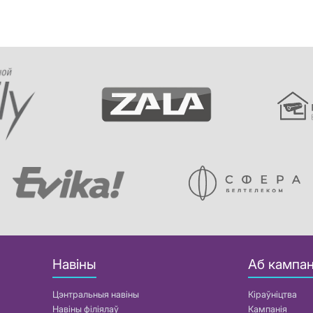
Навіны
Аб кампан
Цэнтральныя навіны
Кіраўніцтва
Навіны філіялаў
Кампанія