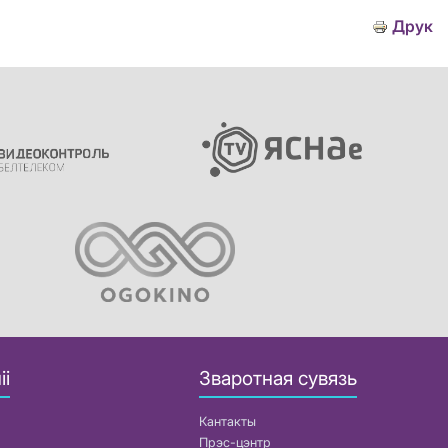
Друк
іі
Зваротная сувязь
Кантакты
Прэс-цэнтр