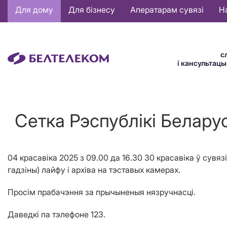
Основная
Для дому
Для бізнесу
Аператарам сувязі
Н
навигация
BE
с
і кансультац
Сетка Рэспублiкi Беларус
04 красавіка 2025 з 09.00 да 16.30 30 красавіка ў сувя
гадзіны) лайфу і архіва на тэставых камерах.
Просім прабачэння за прычыненыя нязручнасці.
Даведкі па тэлефоне 123.