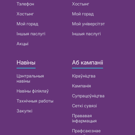
Тэлефон
Хостынг
Хостынг
Мой горад
Мой горад
Мой універсітэт
Іншыя паслугі
Іншыя паслугі
Акцыі
Навіны
Аб кампаніі
Цэнтральныя
Кіраўніцтва
навіны
Кампанія
Навіны філіялаў
Супрацоўніцтва
Тэхнічныя работы
Сеткі сувязі
Закупкі
Прававая
інфармацыя
Прафсаюзнае