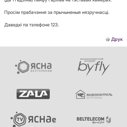
Просім прабачэння за прычыненыя нязручнасці.
Даведкі па тэлефоне 123.
Друк