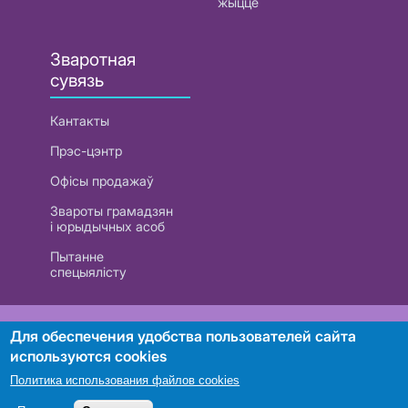
жыццё
Зваротная
сувязь
Кантакты
Прэс-цэнтр
Офісы продажаў
Звароты грамадзян
і юрыдычных асоб
Пытанне
спецыялісту
РУП «Белтэлекам». УНП 101007741
Для обеспечения удобства пользователей сайта
используются cookies
Политика использования файлов cookies
Пошук