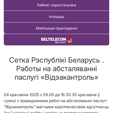
Кабінет карыстальніка
Аплаціць
Мабільныя прыкладанні
Купіць тавар
Сетка Рэспублiкi Беларусь .
Работы на абсталяваннi
паслугi «Вiдэакантроль»
04 красавіка 2025 з 09.00 да 16.30 30 красавіка ў
сувязі з правядзеннем работ на абсталяванні паслугі
"Відэакантроль" магчыма кароткачасовая адсутнасць
(да 1 гадзіны) лайфу і архіва на тэставых камерах.