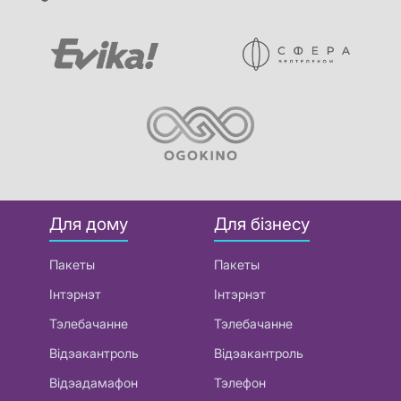
Для дому
Для бізнесу
Пакеты
Пакеты
Інтэрнэт
Інтэрнэт
Тэлебачанне
Тэлебачанне
Відэакантроль
Відэакантроль
Відэадамафон
Тэлефон