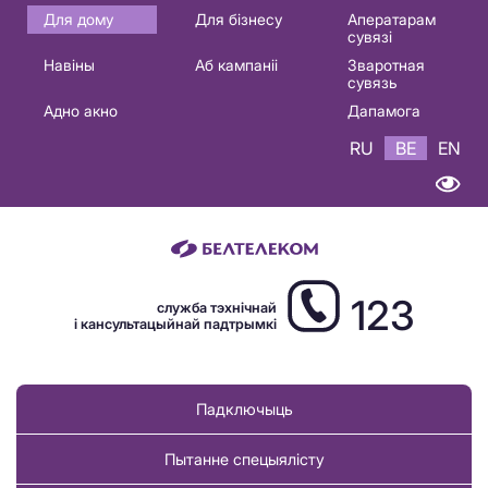
Основная
Для дому
Для бізнесу
Аператарам
сувязі
навигация
Навіны
Аб кампаніі
Зваротная
BE
сувязь
Адно акно
Дапамога
RU
BE
EN
123
служба тэхнічнай
і кансультацыйнай падтрымкі
Падключыць
Пытанне спецыялісту