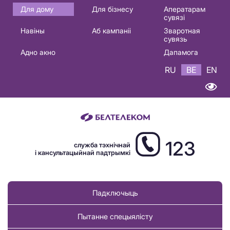
Основная
Для дому
Для бізнесу
Аператарам
сувязі
навигация
Навіны
Аб кампаніі
Зваротная
BE
сувязь
Адно акно
Дапамога
RU
BE
EN
123
служба тэхнічнай
і кансультацыйнай падтрымкі
Падключыць
Пытанне спецыялісту