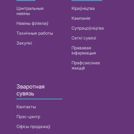
Цэнтральныя
Кіраўніцтва
навіны
Кампанія
Навіны філіялаў
Супрацоўніцтва
Тэхнічныя работы
Сеткі сувязі
Закупкі
Прававая
інфармацыя
Прафсаюзнае
жыццё
Зваротная
сувязь
Кантакты
Прэс-цэнтр
Офісы продажаў