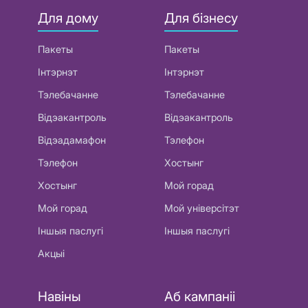
Для дому
Для бізнесу
Пакеты
Пакеты
Інтэрнэт
Інтэрнэт
Тэлебачанне
Тэлебачанне
Відэакантроль
Відэакантроль
Відэадамафон
Тэлефон
Тэлефон
Хостынг
Хостынг
Мой горад
Мой горад
Мой універсітэт
Іншыя паслугі
Іншыя паслугі
Акцыі
Навіны
Аб кампаніі