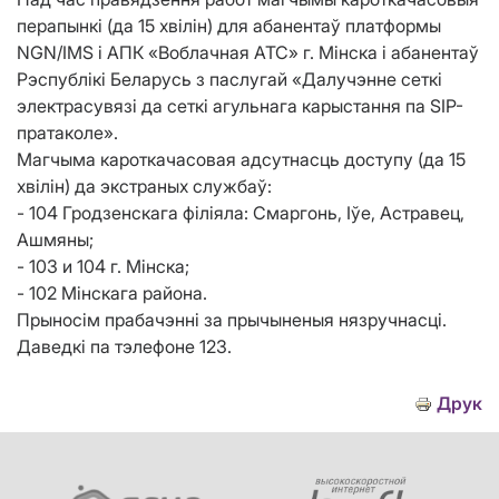
перапынкі (да 15 хвілін) для абанентаў платформы
NGN/IMS і АПК «Воблачная АТС» г. Мінска і абанентаў
Рэспублікі Беларусь з паслугай «Далучэнне сеткі
электрасувязі да сеткі агульнага карыстання па SIP-
пратаколе».
Магчыма кароткачасовая адсутнасць доступу (да 15
хвілін) да экстраных службаў:
- 104 Гродзенскага філіяла: Смаргонь, Іўе, Астравец,
Ашмяны;
- 103 и 104 г. Мінска;
- 102 Мінскага района.
Прыносім прабачэнні за прычыненыя нязручнасці.
Даведкі па тэлефоне 123.
Друк