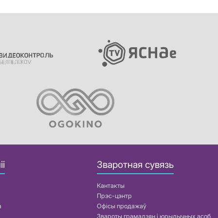
іі
Зваротная сувязь
Кантакты
Прэс-цэнтр
а
Офісы продажаў
Звароты грамадзян і юрыдычных асоб