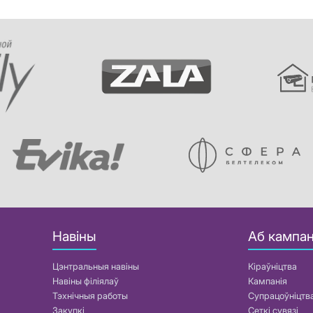
Навіны
Аб кампан
Цэнтральныя навіны
Кіраўніцтва
Навіны філіялаў
Кампанія
Тэхнічныя работы
Супрацоўніцтв
Закупкі
Сеткі сувязі