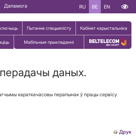
Дапамога
RU
BE
EN
ключыць
Пытанне спецыялісту
Кабінет карыстальніка
аціць
Мабільныя прыкладанні
Купіць тавар
i перадачы даных.
 магчымы караткачасовы перапынак ў працы сервiсу
Друк