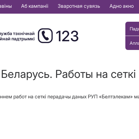
авіны
Аб кампаніі
Зваротная сувязь
Адно акно
Пад
123
лужба тэхнічнай
ыйнай падтрымкі
Апл
 Беларусь. Работы на сетк
ядзеннем работ на сеткі перадачы даных РУП «Белтэлекам»