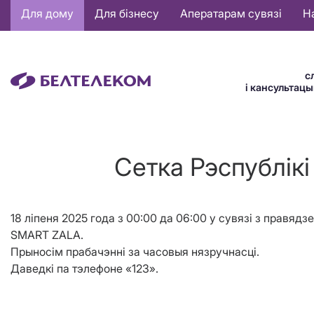
Основная
Для дому
Для бізнесу
Аператарам сувязі
Н
навигация
BE
с
і кансультац
Сетка Рэспублiкi
18 лiпеня 2025 года з 00:00 да 06:00 у сувязі з прав
SMART ZALA.
Прыносім прабачэнні за часовыя нязручнасці.
Даведкі па тэлефоне «123».