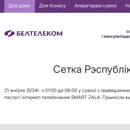
Основная
Для дому
Для бізнесу
Аператарам сувязі
Н
навигация
BE
с
і кансультац
Сетка Рэспублі
21 жніўня 2024г. з 01:00 да 06:00 у сувязі з правядзе
паслугі інтэрнет-тэлебачання SMART ZALA. Прыносім вы