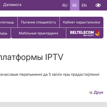
Дапамога
RU
BE
EN
ключыць
Пытанне спецыялісту
Кабінет карыстальніка
аціць
Мабільныя прыкладанні
Купіць тавар
 платформы IPTV
качасовыя перапыненні да 5 хвілін пры прадастаўленні
Друк