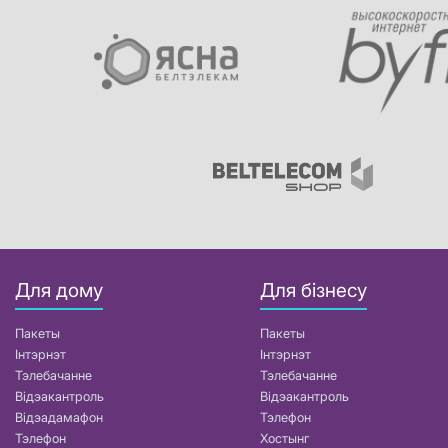
Для дому
Для бізнесу
Пакеты
Пакеты
Інтэрнэт
Інтэрнэт
Тэлебачанне
Тэлебачанне
Відэакантроль
Відэакантроль
Відэадамафон
Тэлефон
Тэлефон
Хостынг