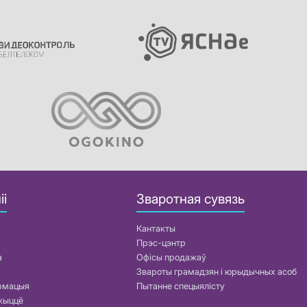
іі
Зваротная сувязь
Кантакты
Прэс-цэнтр
а
Офісы продажаў
Звароты грамадзян і юрыдычных асоб
армацыя
Пытанне спецыялісту
жыццё