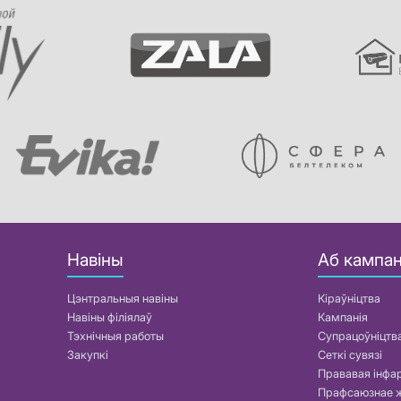
Навіны
Аб кампан
Цэнтральныя навіны
Кіраўніцтва
Навіны філіялаў
Кампанія
Тэхнічныя работы
Супрацоўніцтв
Закупкі
Сеткі сувязі
Прававая інф
Прафсаюзнае 