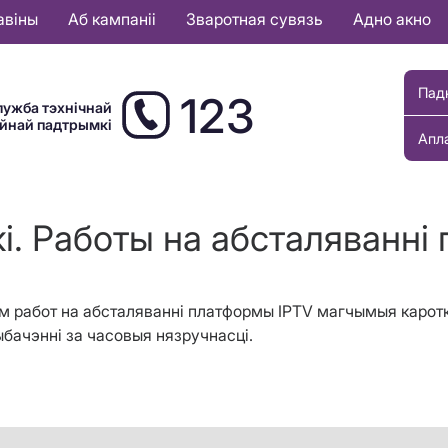
авіны
Аб кампаніі
Зваротная сувязь
Адно акно
Пад
123
лужба тэхнічнай
ыйнай падтрымкі
Апл
кі. Работы на абсталяванні
ннем работ на абсталяванні платформы IPTV магчымыя карот
бачэнні за часовыя нязручнасці.