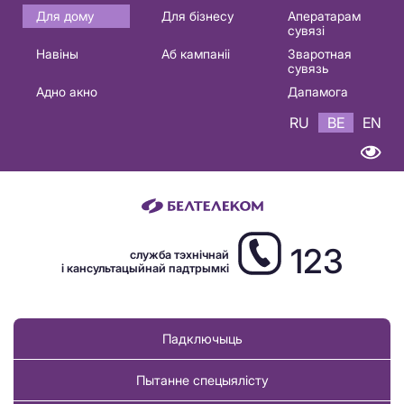
Основная
Для дому
Для бізнесу
Аператарам
сувязі
навигация
Навіны
Аб кампаніі
Зваротная
BE
сувязь
Адно акно
Дапамога
RU
BE
EN
123
служба тэхнічнай
і кансультацыйнай падтрымкі
Падключыць
Пытанне спецыялісту