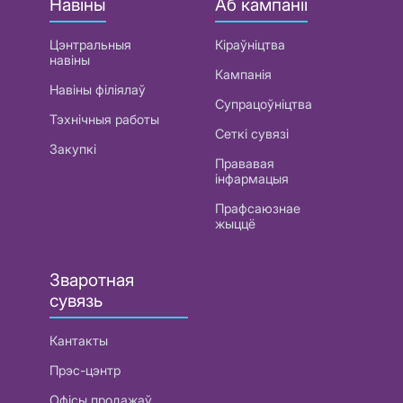
Навіны
Аб кампаніі
Цэнтральныя
Кіраўніцтва
навіны
Кампанія
Навіны філіялаў
Супрацоўніцтва
Тэхнічныя работы
Сеткі сувязі
Закупкі
Прававая
інфармацыя
Прафсаюзнае
жыццё
Зваротная
сувязь
Кантакты
Прэс-цэнтр
Офісы продажаў