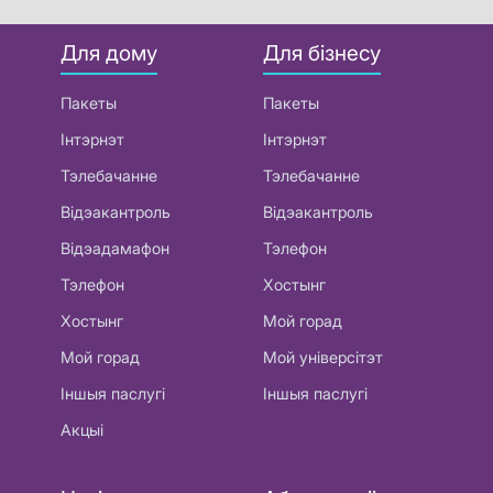
Для дому
Для бізнесу
Пакеты
Пакеты
Інтэрнэт
Інтэрнэт
Тэлебачанне
Тэлебачанне
Відэакантроль
Відэакантроль
Відэадамафон
Тэлефон
Тэлефон
Хостынг
Хостынг
Мой горад
Мой горад
Мой універсітэт
Іншыя паслугі
Іншыя паслугі
Акцыі