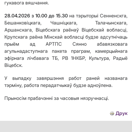
гукавога
вяшчання
.
28.04.2026 з 10.00 до 15.30
на тэрыторыі Сенненскга,
Бешанковіцкага, Чашніцкага, Талачынскага,
Аршанскага, Віцебскага раёнаў Віцебскай вобласці,
Крупскага раёна Мінскай вобласці будзе адсутнічаць
прыём ад АРТПС Сянно абавязковага
агульнадаступнага пакета праграм, камерцыйнага
эфірнага лічбавага ТБ, РВ 1НКБР, Культура, Радыё
Віцебск.
У выпадку завяршэння работ раней названага
тэрміну, работа перадатчыкаў будзе адноўлена.
Прыносім прабачэнні за часовыя нязручнасці.
Друк