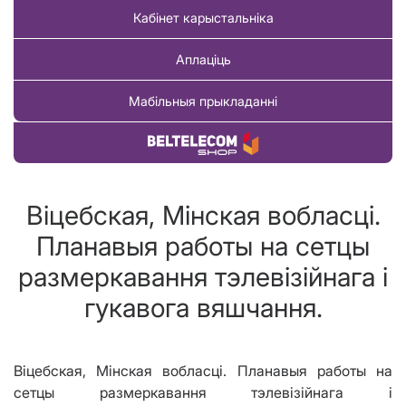
Кабінет карыстальніка
Аплаціць
Мабільныя прыкладанні
Купіць тавар
Віцебская, Мінская вобласцi.
Планавыя работы на сетцы
размеркавання тэлевізійнага і
гукавога вяшчання.
Віцебская, Мінская вобласц
i
. Планавыя работы на
сетцы размеркавання тэлевізійнага і