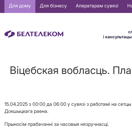
Основная
Для дому
Для бізнесу
Аператарам сувязі
Н
навигация
BE
с
і кансультац
Віцебская вобласць. Пл
15.04.2025 з 00:00 да 06:00 у сувязі з работамi на сет
Докшыцкага раена.
Прыносім прабачэнні за часовыя нязручнасці.