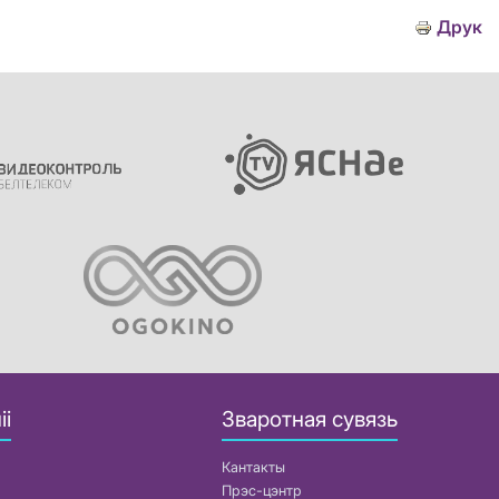
Друк
іі
Зваротная сувязь
Кантакты
Прэс-цэнтр