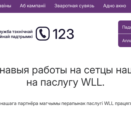
авіны
Аб кампаніі
Зваротная сувязь
Адно акно
Пад
123
лужба тэхнічнай
ыйнай падтрымкі
Апл
анавыя работы на сетцы на
на паслугу WLL.
цы нашага партнёра магчымы перапынак паслугі WLL працягл