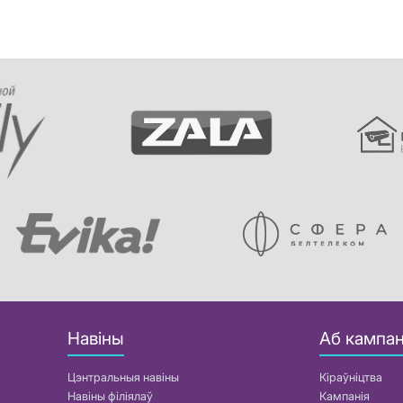
Навіны
Аб кампан
Цэнтральныя навіны
Кіраўніцтва
Навіны філіялаў
Кампанія