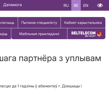
Дапамога
RU
BE
EN
ключыць
Пытанне спецыялісту
Кабінет карыстальніка
аціць
Мабільныя прыкладанні
Купіць тавар
шага партнёра з уплывам
асцю да 1 гадзіны ў абанентаў г. Докшыцы і