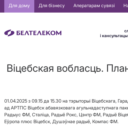
Основная
Для дому
Для бізнесу
Аператарам сувязі
Н
навигация
BE
с
і кансультац
Віцебская вобласць. Пла
01.04.2025 з 09.15 да 15.30 на тэрыторыі Віцебскага, Г
ад АРТПС Віцебск абавязковага агульнадаступнага паке
Радыус ФМ, Сталіца, Радыё Рокс, Цэнтр ФМ, Радыё Віце
Еўропа плюс Віцебск, Душэўнае радыё, Компас ФМ.