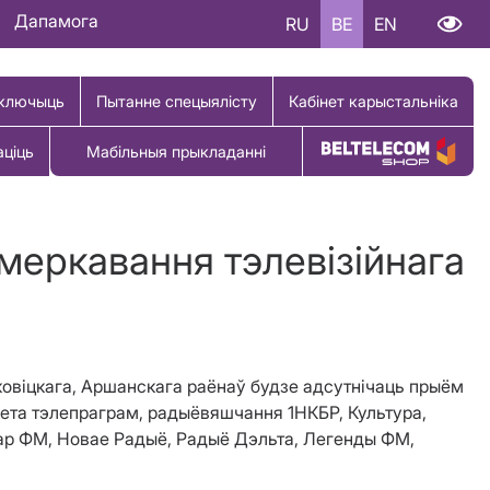
Дапамога
RU
BE
EN
ключыць
Пытанне спецыялісту
Кабінет карыстальніка
аціць
Мабільныя прыкладанні
Купіць тавар
меркавання тэлевізійнага
нковіцкага, Аршанскага раёнаў будзе адсутнічаць прыём
кета тэлепраграм, радыёвяшчання 1НКБР, Культура,
мар ФМ, Новае Радыё, Радыё Дэльта, Легенды ФМ,