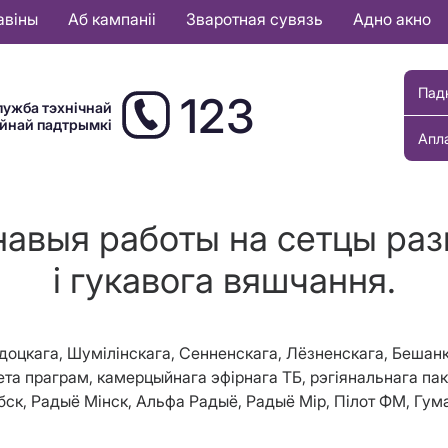
авіны
Аб кампаніі
Зваротная сувязь
Адно акно
Пад
123
лужба тэхнічнай
ыйнай падтрымкі
Апл
навыя работы на сетцы раз
і гукавога вяшчання.
арадоцкага, Шумілінскага, Сенненскага, Лёзненскага, Беша
та праграм, камерцыйнага эфірнага ТБ, рэгіянальнага па
бск, Радыё Мінск, Альфа Радыё, Радыё Мiр, Пілот ФМ, Гу