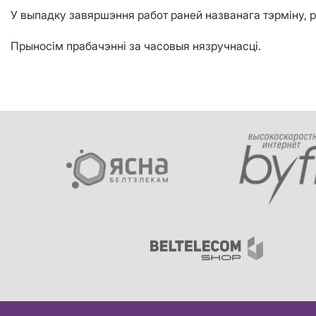
У выпадку завяршэння работ раней названага тэрміну, 
Прыносім прабачэнні за часовыя нязручнасці.