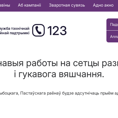
авіны
Аб кампаніі
Зваротная сувязь
Адно акно
Пад
123
лужба тэхнічнай
ыйнай падтрымкі
Апл
навыя работы на сетцы раз
і гукавога вяшчання.
Глыбоцкага, Пастаўскага раёнаў будзе адсутнічаць прыём