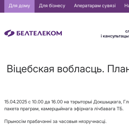
Основная
Для дому
Для бізнесу
Аператарам сувязі
Н
навигация
BE
с
і кансультац
Віцебская вобласць. Пла
15.04.2025
c
10.00 да 16.00 на тэрыторыі Докшыцкага, 
пакета праграм, камерцыйнага эфірнага лічбавага ТБ.
Прыносім прабачэнні
за часовыя
нязручнасці
.