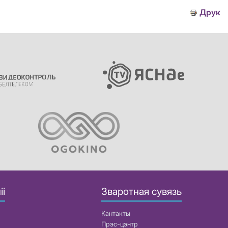
Друк
іі
Зваротная сувязь
Кантакты
Прэс-цэнтр