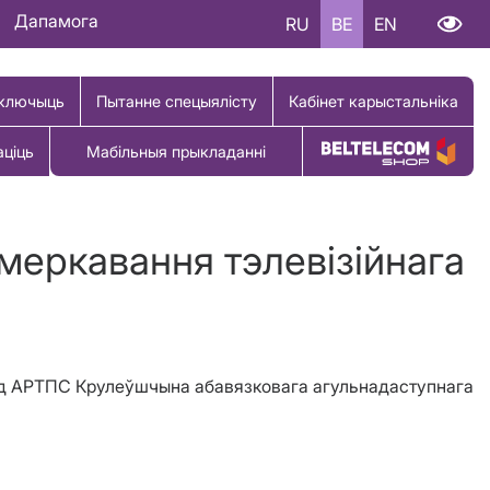
Дапамога
RU
BE
EN
ключыць
Пытанне спецыялісту
Кабінет карыстальніка
аціць
Мабільныя прыкладанні
Купіць тавар
меркавання тэлевізійнага
 ад АРТПС Крулеўшчына абавязковага агульнадаступнага