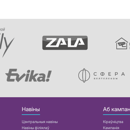
Навіны
Аб кампан
Цэнтральныя навіны
Кіраўніцтва
Навіны філіялаў
Кампанія