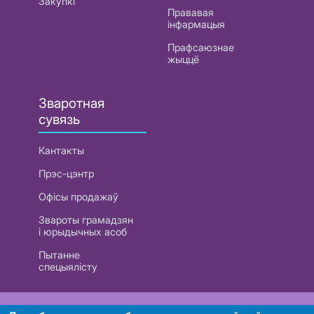
Закупкі
Прававая
інфармацыя
Прафсаюзнае
жыццё
Зваротная
сувязь
Кантакты
Прэс-цэнтр
Офісы продажаў
Звароты грамадзян
і юрыдычных асоб
Пытанне
спецыялісту
РУП «Белтэлекам». УНП 101007741