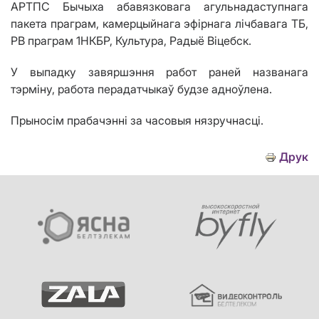
АРТПС Бычыха абавязковага агульнадаступнага
пакета праграм, камерцыйнага эфірнага лічбавага ТБ,
РВ праграм 1НКБР, Культура, Радыё Віцебск.
У выпадку завяршэння работ раней названага
тэрміну, работа перадатчыкаў будзе адноўлена.
Прыносім прабачэнні за часовыя нязручнасці.
Друк