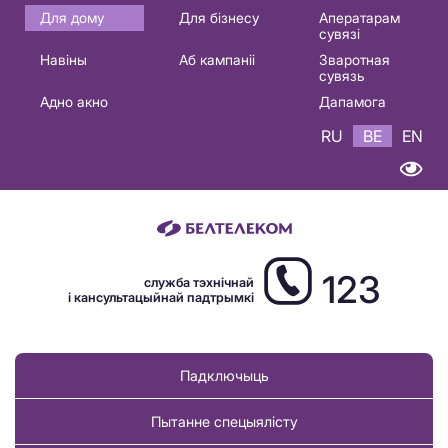
Основная
Для дому
Для бізнесу
Аператарам
сувязі
навигация
Навіны
Аб кампаніі
Зваротная
BE
сувязь
Адно акно
Дапамога
RU
BE
EN
123
служба тэхнічнай
і кансультацыйнай падтрымкі
Падключыць
Пытанне спецыялісту