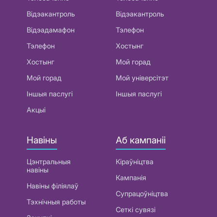
Відэакантроль
Відэакантроль
Відэадамафон
Тэлефон
Тэлефон
Хостынг
Хостынг
Мой горад
Мой горад
Мой універсітэт
Іншыя паслугі
Іншыя паслугі
Акцыі
Навіны
Аб кампаніі
Цэнтральныя
Кіраўніцтва
навіны
Кампанія
Навіны філіялаў
Супрацоўніцтва
Тэхнічныя работы
Сеткі сувязі