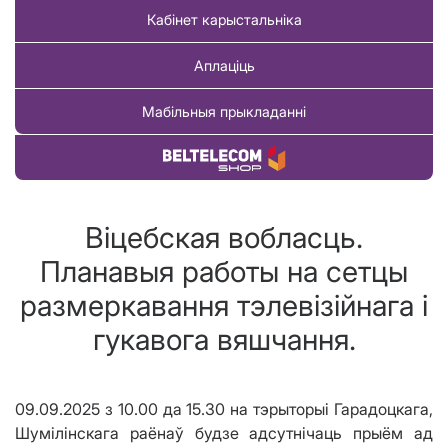
Кабінет карыстальніка
Аплаціць
Мабільныя прыкладанні
Купіць тавар
Віцебская вобласць.
Планавыя работы на сетцы
размеркавання тэлевізійнага і
гукавога вяшчання.
09.09.2025
з
10.00
да
15.30
на тэрыторыі
Гарадоцкага,
Шумілінскага раёнаў будзе адсутнічаць прыём ад