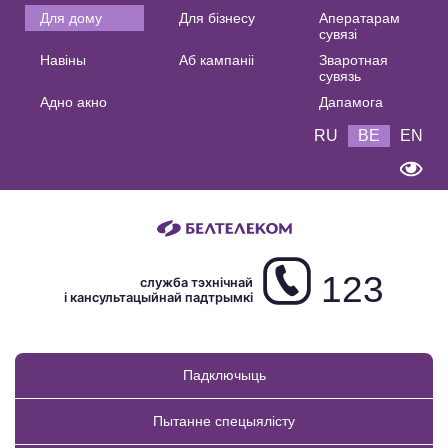
Основная
Для дому
Для бізнесу
Аператарам
сувязі
навигация
Навіны
Аб кампаніі
Зваротная
BE
сувязь
Адно акно
Дапамога
RU
BE
EN
123
служба тэхнічнай
і кансультацыйнай падтрымкі
Падключыць
Пытанне спецыялісту