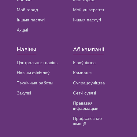
Мой горад
Мой універсітэт
Іншыя паслугі
Іншыя паслугі
Акцыі
Навіны
Аб кампаніі
Цэнтральныя навіны
Кіраўніцтва
Навіны філіялаў
Кампанія
Тэхнічныя работы
Супрацоўніцтва
Закупкі
Сеткі сувязі
Прававая
інфармацыя
Прафсаюзнае
жыццё