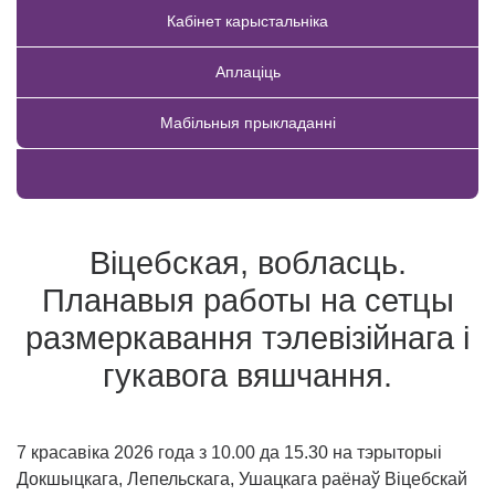
Кабінет карыстальніка
Аплаціць
Мабільныя прыкладанні
Купіць тавар
Віцебская, вобласць.
Планавыя работы на сетцы
размеркавання тэлевізійнага і
гукавога вяшчання.
7 красавіка 2026 года з 10.00 да 15.30
на тэрыторыі
Докшыцкага, Лепельскага, Ушацкага раёнаў Віцебскай