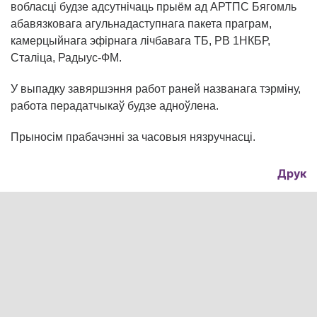
вобласці будзе адсутнічаць прыём ад АРТПС Бягомль
абавязковага агульнадаступнага пакета праграм,
камерцыйнага эфірнага лічбавага ТБ, РВ 1НКБР,
Сталіца, Радыус-ФМ.
У выпадку завяршэння работ раней названага тэрміну,
работа перадатчыкаў будзе адноўлена.
Прыносім прабачэнні за часовыя нязручнасці.
Друк