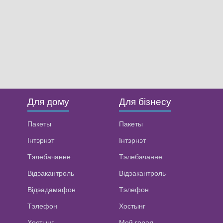
Для дому
Для бізнесу
Пакеты
Пакеты
Інтэрнэт
Інтэрнэт
Тэлебачанне
Тэлебачанне
Відэакантроль
Відэакантроль
Відэадамафон
Тэлефон
Тэлефон
Хостынг
Хостынг
Мой горад