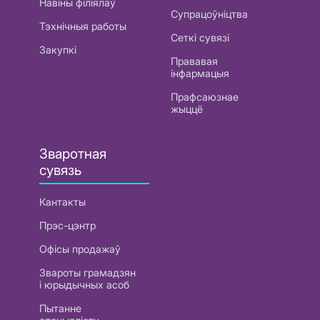
Навіны філіялаў
Супрацоўніцтва
Тэхнічныя работы
Сеткі сувязі
Закупкі
Прававая
інфармацыя
Прафсаюзнае
жыццё
Зваротная
сувязь
Кантакты
Прэс-цэнтр
Офісы продажаў
Звароты грамадзян
і юрыдычных асоб
Пытанне