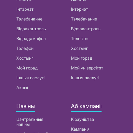
Інтэрнэт
Інтэрнэт
Тэлебачанне
Тэлебачанне
Відэакантроль
Відэакантроль
Відэадамафон
Тэлефон
Тэлефон
Хостынг
Хостынг
Мой горад
Мой горад
Мой універсітэт
Іншыя паслугі
Іншыя паслугі
Акцыі
Навіны
Аб кампаніі
Цэнтральныя
Кіраўніцтва
навіны
Кампанія