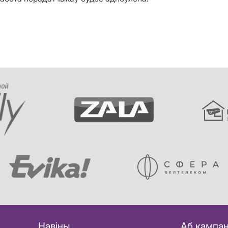
Навіны
Аб кампан