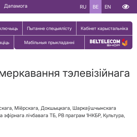
Дапамога
RU
BE
EN
ключыць
Пытанне спецыялісту
Кабінет карыстальніка
аціць
Мабільныя прыкладанні
Купіць тавар
меркавання тэлевізійнага
нскага, Міёрскага, Докшыцкага, Шаркаўшчынскага
а эфірнага лічбавага ТБ, РВ праграм 1НКБР, Культура,