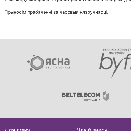
Прыносім прабачэнні за часовыя нязручнасці.
Для дому
Для бізнесу