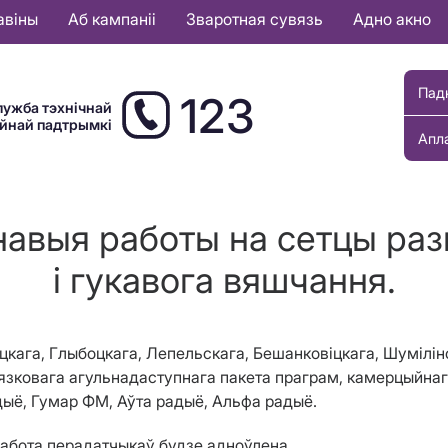
авіны
Аб кампаніі
Зваротная сувязь
Адно акно
Пад
123
лужба тэхнічнай
ыйнай падтрымкі
Апл
навыя работы на сетцы раз
і гукавога вяшчання.
цкага, Глыбоцкага, Лепельскага, Бешанковіцкага, Шумілі
язковага агульнадаступнага пакета праграм
, камерцыйнаг
дыё, Гумар ФМ, Аўта радыё, Альфа радыё.
работа перадатчыкаў будзе адноўлена.