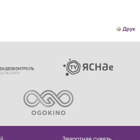
Друк
іі
Зваротная сувязь