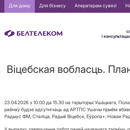
Основная
Для дому
Для бізнесу
Аператарам сувязі
Н
навигация
BE
с
і кансультац
Віцебская вобласць. Пла
23.04.2026
з
10.00
да
15.30 на тэрыторыі
Ушацкага, Пола
раён
аў
будзе адсутнічаць ад АРТПС Ушачы прыём
абав
Радыус ФМ, Сталіца, Радыё Віцебск, Еўропа+, Новае Ра
У выпадку завяршэння работ раней названага тэрміну, 