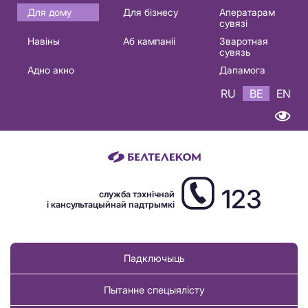
Основная
Для дому
Для бізнесу
Аператарам
сувязі
навигация
Навіны
Аб кампаніі
Зваротная
BE
сувязь
Адно акно
Дапамога
RU
BE
EN
123
служба тэхнічнай
і кансультацыйнай падтрымкі
Падключыць
Пытанне спецыялісту