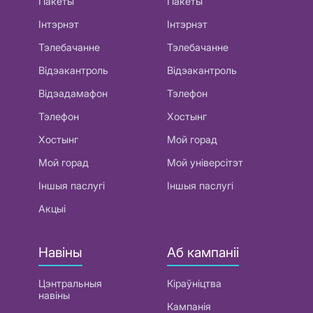
Пакеты
Пакеты
Інтэрнэт
Інтэрнэт
Тэлебачанне
Тэлебачанне
Відэакантроль
Відэакантроль
Відэадамафон
Тэлефон
Тэлефон
Хостынг
Хостынг
Мой горад
Мой горад
Мой універсітэт
Іншыя паслугі
Іншыя паслугі
Акцыі
Навіны
Аб кампаніі
Цэнтральныя
Кіраўніцтва
навіны
Кампанія