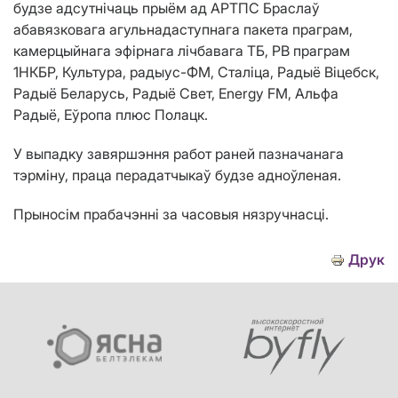
будзе адсутнічаць прыём ад АРТПС Браслаў
абавязковага агульнадаступнага пакета праграм,
камерцыйнага эфірнага лічбавага ТБ, РВ праграм
1НКБР, Культура, радыус-ФМ, Сталіца, Радыё Віцебск,
Радыё Беларусь, Радыё Свет, Energy FM, Альфа
Радыё, Еўропа плюс Полацк.
У выпадку завяршэння работ раней пазначанага
тэрміну, праца перадатчыкаў будзе адноўленая.
Прыносім прабачэнні за часовыя нязручнасці.
Друк