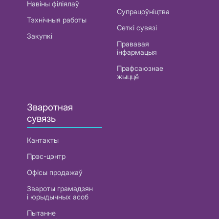
Навіны філіялаў
Супрацоўніцтва
Тэхнічныя работы
Сеткі сувязі
Закупкі
Прававая
інфармацыя
Прафсаюзнае
жыццё
Зваротная
сувязь
Кантакты
Прэс-цэнтр
Офісы продажаў
Звароты грамадзян
і юрыдычных асоб
Пытанне