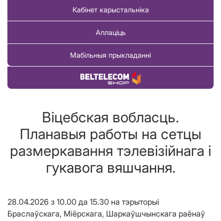
Кабінет карыстальніка
Аплаціць
Мабільныя прыкладанні
Купіць тавар
Віцебская вобласць.
Планавыя работы на сетцы
размеркавання тэлевізійнага і
гукавога вяшчання.
28.04.2026 з 10.00 да 15.30 на тэрыторыі
Браслаўскага, Міёрскага, Шаркаўшчынскага раёнаў