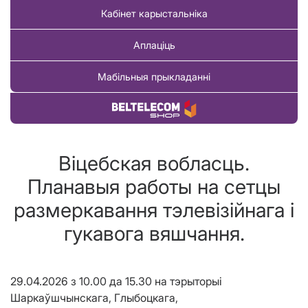
Кабінет карыстальніка
Аплаціць
Мабільныя прыкладанні
Купіць тавар
Віцебская вобласць.
Планавыя работы на сетцы
размеркавання тэлевізійнага і
гукавога вяшчання.
29.04.2026 з 10.00 да 15.30 на тэрыторыі
Шаркаўшчынскага, Глыбоцкага,