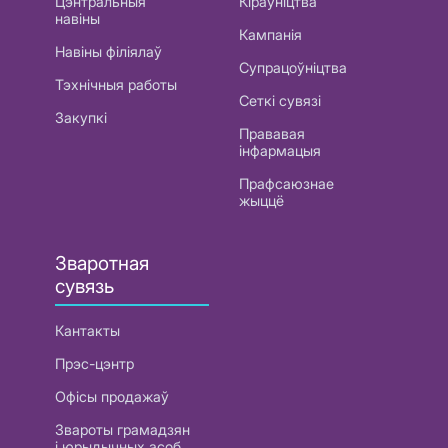
Цэнтральныя
Кіраўніцтва
навіны
Кампанія
Навіны філіялаў
Супрацоўніцтва
Тэхнічныя работы
Сеткі сувязі
Закупкі
Прававая
інфармацыя
Прафсаюзнае
жыццё
Зваротная
сувязь
Кантакты
Прэс-цэнтр
Офісы продажаў
Звароты грамадзян
і юрыдычных асоб