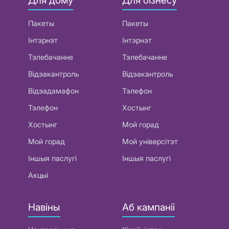
Для дому
Для бізнесу
Пакеты
Пакеты
Інтэрнэт
Інтэрнэт
Тэлебачанне
Тэлебачанне
Відэакантроль
Відэакантроль
Відэадамафон
Тэлефон
Тэлефон
Хостынг
Хостынг
Мой горад
Мой горад
Мой універсітэт
Іншыя паслугі
Іншыя паслугі
Акцыі
Навіны
Аб кампаніі