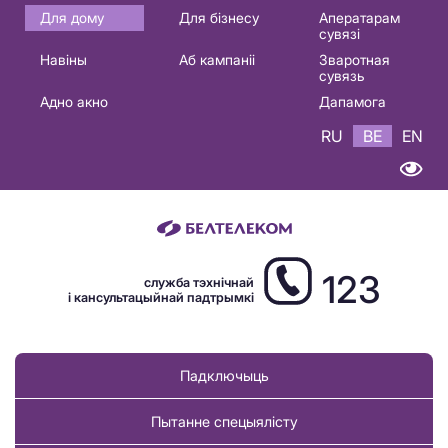
Основная
Для дому
Для бізнесу
Аператарам
сувязі
навигация
Навіны
Аб кампаніі
Зваротная
BE
сувязь
Адно акно
Дапамога
RU
BE
EN
123
служба тэхнічнай
і кансультацыйнай падтрымкі
Падключыць
Пытанне спецыялісту