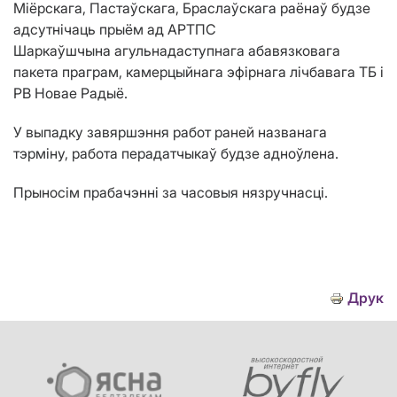
Міёрскага, Пастаўскага, Браслаўскага раёнаў будзе
адсутнічаць прыём ад АРТПС
Шаркаўшчына агульнадаступнага абавязковага
пакета праграм, камерцыйнага эфірнага лічбавага ТБ і
РВ Новае Радыё.
У выпадку завяршэння работ раней названага
тэрміну, работа перадатчыкаў будзе адноўлена.
Прыносім прабачэнні за часовыя нязручнасці.
Друк