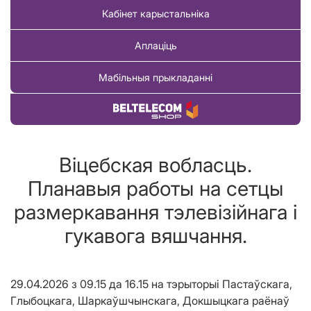
Кабінет карыстальніка
Аплаціць
Мабільныя прыкладанні
Купіць тавар
Віцебская вобласць.
Планавыя работы на сетцы
размеркавання тэлевізійнага і
гукавога вяшчання.
29.04.2026 з 09.15 да 16.15 на тэрыторыі Пастаўскага,
Глыбоцкага, Шаркаўшчынскага, Докшыцкага раёнаў