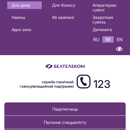
Основная
Для дому
Для бізнесу
Аператарам
сувязі
навигация
Навіны
Аб кампаніі
Зваротная
BE
сувязь
Адно акно
Дапамога
RU
BE
EN
123
служба тэхнічнай
і кансультацыйнай падтрымкі
Падключыць
Пытанне спецыялісту