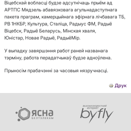
Віцебскай вобласці будзе адсутнічаць прыём ад
АРТПС Мядзель абавязковага агульнадаступнага
пакета праграм, камерцыйнага эфірнага лічбавага ТБ,
РВ 1НКБР, Культура, Сталіца, Радыус ФМ, Радыё
Віцебск, Радыё Беларусь, Мінская хваля,
Юністар, Новае Радыё, РадыёМір.
У выпадку завяршэння работ раней названага
тэрміну, работа перадатчыкаў будзе адноўлена.
Прыносім прабачэнні за часовыя нязручнасці.
Друк