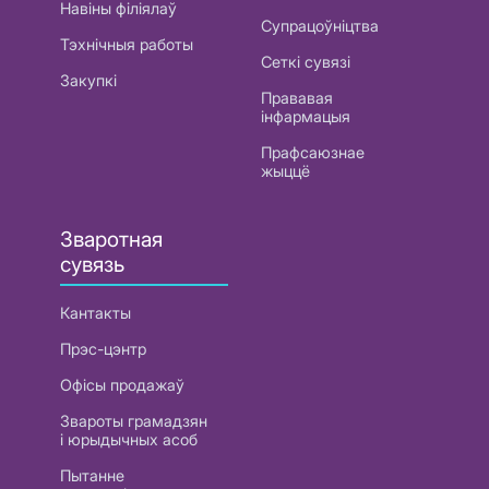
Навіны філіялаў
Супрацоўніцтва
Тэхнічныя работы
Сеткі сувязі
Закупкі
Прававая
інфармацыя
Прафсаюзнае
жыццё
Зваротная
сувязь
Кантакты
Прэс-цэнтр
Офісы продажаў
Звароты грамадзян
і юрыдычных асоб
Пытанне