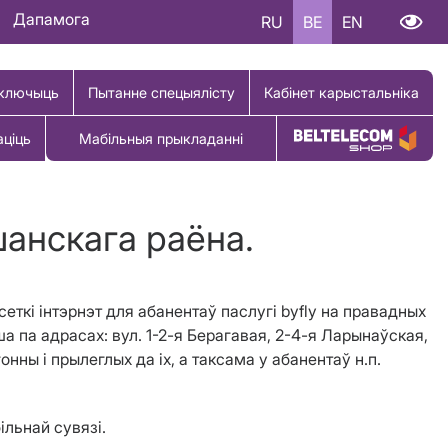
Дапамога
RU
BE
EN
ключыць
Пытанне спецыялісту
Кабінет карыстальніка
аціць
Мабільныя прыкладанні
Купіць тавар
шанскага раёна.
сеткі інтэрнэт для абанентаў паслугі byfly на правадных
а па адрасах: вул. 1-2-я Берагавая, 2-4-я Ларынаўская,
гонны і прылеглых да іх, а таксама у абанентаў н.п.
ільнай сувязі.