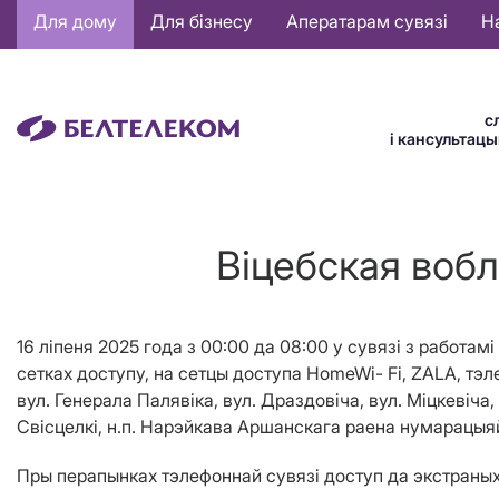
Основная
Для дому
Для бізнесу
Аператарам сувязі
Н
навигация
BE
с
і кансультац
Віцебская вобл
16 ліпеня 2025 года з 00:00 да 08:00 у сувязі з работам
сетках доступу, на сетцы доступа HomeWi- Fi, ZALA, тэл
вул. Генерала Палявіка, вул. Драздовіча, вул. Міцкевіча,
Свісцелкі, н.п. Нарэйкава Аршанскага раена нумарацыя
Пры перапынках тэлефоннай сувязі доступ да экстраных 