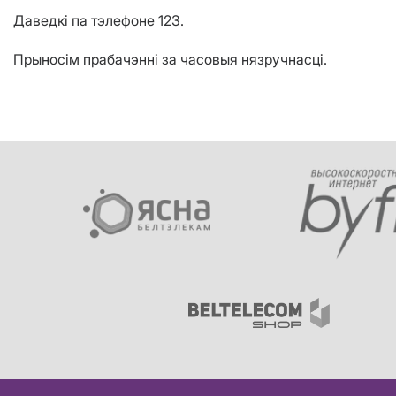
Даведкі па тэлефоне 123.
Прыносім прабачэнні за часовыя нязручнасці.