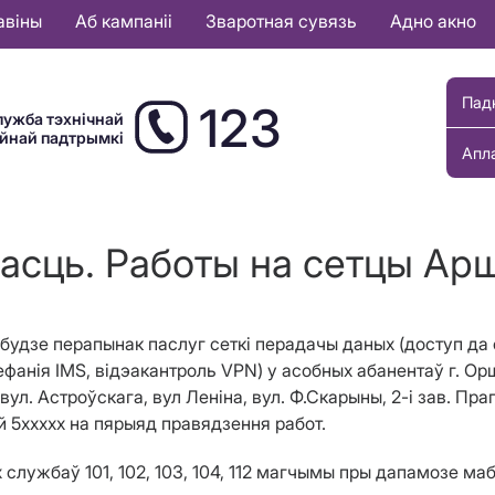
авіны
Аб кампаніі
Зваротная сувязь
Адно акно
Пад
123
лужба тэхнічнай
ыйнай падтрымкі
Апл
асць. Работы на сетцы Ар
i будзе перапынак паслуг сеткі перадачы даных (доступ да 
ефанія IMS, відэакантроль VPN) у асобных абанентаў г. Орш
 вул. Астроўскага, вул Леніна, вул. Ф.Скарыны, 2-і зав. Пра
й 5ххххх на пярыяд правядзення работ.
службаў 101, 102, 103, 104, 112 магчымы пры дапамозе маб