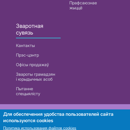
Прафсаюзнае
жыццё
Зваротная
сувязь
Кантакты
Прэс-цэнтр
Офісы продажаў
Звароты грамадзян
і юрыдычных асоб
Пытанне
спецыялісту
РУП «Белтэлекам». УНП 101007741
Для обеспечения удобства пользователей сайта
используются cookies
Политика использования файлов cookies