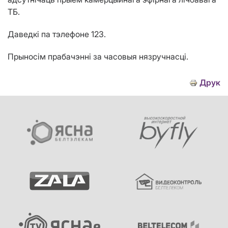
ТБ.
Даведкі па тэлефоне 123.
Прыносім прабачэнні за часовыя нязручнасці.
Друк