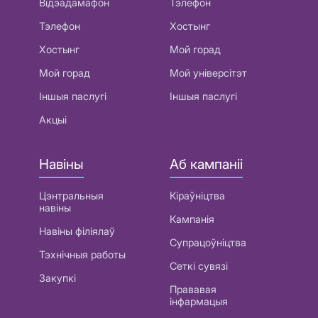
Відэадамафон
Тэлефон
Тэлефон
Хостынг
Хостынг
Мой горад
Мой горад
Мой універсітэт
Іншыя паслугі
Іншыя паслугі
Акцыі
Навіны
Аб кампаніі
Цэнтральныя
Кіраўніцтва
навіны
Кампанія
Навіны філіялаў
Супрацоўніцтва
Тэхнічныя работы
Сеткі сувязі
Закупкі
Прававая
інфармацыя