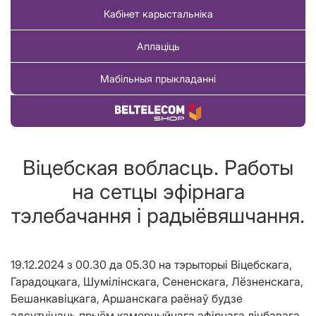
Кабінет карыстальніка
Аплаціць
Мабільныя прыкладанні
Купіць тавар
Віцебская вобласць. Работы
на сетцы эфірнага
тэлебачання і радыёвяшчання.
19.12.2024 з 00.30 да 05.30 на тэрыторыі Віцебскага,
Гарадоцкага, Шумілінскага, Сененскага, Лёзненскага,
Бешанкавіцкага, Аршанскага раёнаў будзе
адсутнічаць прыём камерцыйнага эфірнага лічбавага