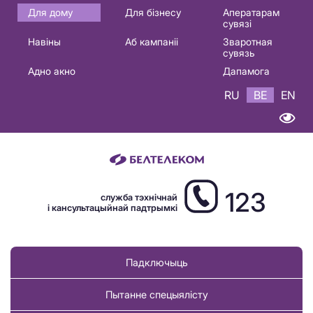
Основная
Для дому
Для бізнесу
Аператарам
сувязі
навигация
Навіны
Аб кампаніі
Зваротная
BE
сувязь
Адно акно
Дапамога
RU
BE
EN
123
служба тэхнічнай
і кансультацыйнай падтрымкі
Падключыць
Пытанне спецыялісту