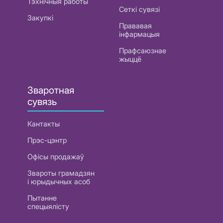
Тэхнічныя работы
Сеткі сувязі
Закупкі
Прававая
інфармацыя
Прафсаюзнае
жыццё
Зваротная
сувязь
Кантакты
Прэс-цэнтр
Офісы продажаў
Звароты грамадзян
і юрыдычных асоб
Пытанне
спецыялісту