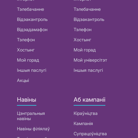
Тэлебачанне
Тэлебачанне
Відэакантроль
Відэакантроль
Відэадамафон
Тэлефон
Тэлефон
Хостынг
Хостынг
Мой горад
Мой горад
Мой універсітэт
Іншыя паслугі
Іншыя паслугі
Акцыі
Навіны
Аб кампаніі
Цэнтральныя
Кіраўніцтва
навіны
Кампанія
Навіны філіялаў
Супрацоўніцтва