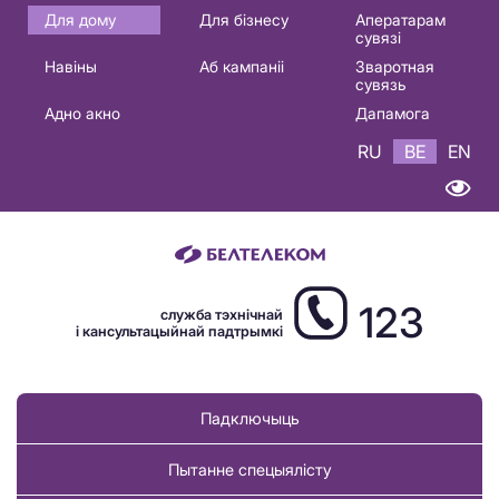
Основная
Для дому
Для бізнесу
Аператарам
сувязі
навигация
Навіны
Аб кампаніі
Зваротная
BE
сувязь
Адно акно
Дапамога
RU
BE
EN
123
служба тэхнічнай
і кансультацыйнай падтрымкі
Падключыць
Пытанне спецыялісту