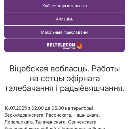
Кабінет карыстальніка
Аплаціць
Мабільныя прыкладанні
Купіць тавар
Віцебская вобласць. Работы
на сетцы эфірнага
тэлебачання і радыёвяшчання.
18.07.2025 з 02.00 да 05.30 на
тэрыторыі
Верхнядзвінскага, Расонскага, Чашніцкага,
Лепельскага, Талачынскага, Сенненскага,
Бешанкавіцкага раёнаў, г. Наваполацка
будзе