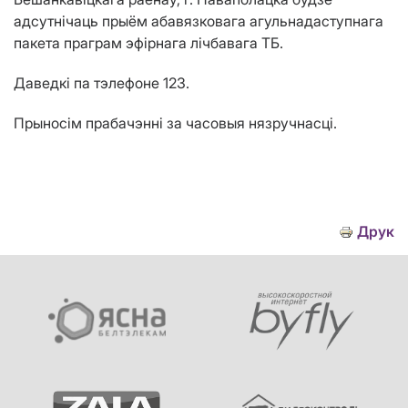
адсутнічаць прыём абавязковага агульнадаступнага
пакета праграм эфірнага лічбавага ТБ.
Даведкі па тэлефоне 123.
Прыносім прабачэнні за часовыя нязручнасці.
Друк