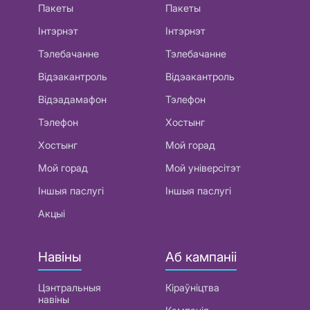
Пакеты
Пакеты
Інтэрнэт
Інтэрнэт
Тэлебачанне
Тэлебачанне
Відэакантроль
Відэакантроль
Відэадамафон
Тэлефон
Тэлефон
Хостынг
Хостынг
Мой горад
Мой горад
Мой універсітэт
Іншыя паслугі
Іншыя паслугі
Акцыі
Навіны
Аб кампаніі
Цэнтральныя
Кіраўніцтва
навіны