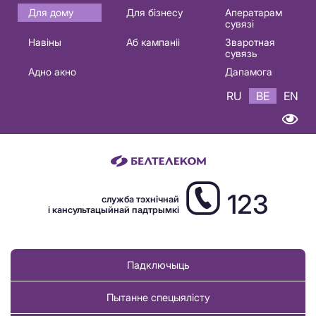
Основная
Для дому
Для бізнесу
Аператарам
сувязі
навигация
Навіны
Аб кампаніі
Зваротная
BE
сувязь
Адно акно
Дапамога
RU
BE
EN
123
служба тэхнічнай
і кансультацыйнай падтрымкі
Падключыць
Пытанне спецыялісту