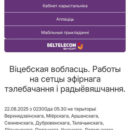
Кабінет карыстальніка
Аплаціць
Мабільныя прыкладанні
Купіць тавар
Віцебская вобласць. Работы
на сетцы эфірнага
тэлебачання і радыёвяшчання.
22.08.2025 з 02300да 05.30
на тэрыторыі
Верхнядзвінскага, Міёрскага, Аршанскага,
Сенненскага, Дубровенскага, Талачынскага,
Лёзненскага, Полацкага, Ушацкага, Лепельскага,