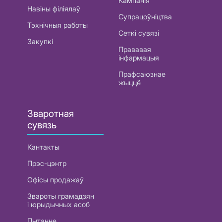
Кампанія
Навіны філіялаў
Супрацоўніцтва
Тэхнічныя работы
Сеткі сувязі
Закупкі
Прававая
інфармацыя
Прафсаюзнае
жыццё
Зваротная
сувязь
Кантакты
Прэс-цэнтр
Офісы продажаў
Звароты грамадзян
і юрыдычных асоб
Пытанне