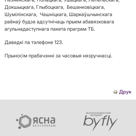
Докшыцкага, Глыбоцкага, Бешанковіцкага,
Шумілінскага, Чашніцкага, Шаркаўшчынскага
раёнаў
будзе адсутнічаць прыем абавязковага
агульнадаступнага пакета праграм ТБ.
Даведкі па тэлефоне 123.
Прыносім прабачэнні за часовыя нязручнасці.
Друк