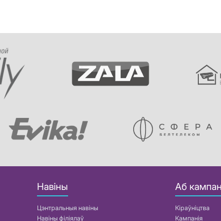
Навіны
Аб кампан
Цэнтральныя навіны
Кіраўніцтва
Навіны філіялаў
Кампанія