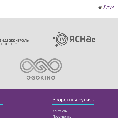
Друк
іі
Зваротная сувязь
Кантакты
Прэс-цэнтр