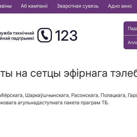
авіны
Аб кампаніі
Зваротная сувязь
Адно акно
Пад
123
лужба тэхнічнай
ыйнай падтрымкі
Апл
оты на сетцы эфірнага тэле
, Міёрскага, Шаркаўшчынскага, Расонскага, Полацкага, Гар
ковага агульнадаступнага пакета праграм ТБ.