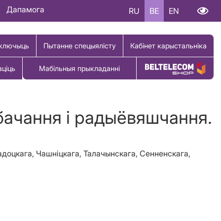
Дапамога
RU
BE
EN
ключыць
Пытанне спецыялісту
Кабінет карыстальніка
аціць
Мабільныя прыкладанні
Купіць тавар
бачання і радыёвяшчання.
адоцкага, Чашніцкага, Талачынскага, Сенненскага,