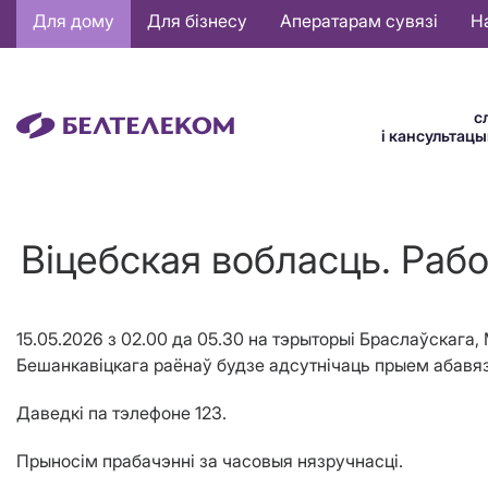
Основная
Для дому
Для бізнесу
Аператарам сувязі
Н
навигация
BE
с
і кансультац
Віцебская вобласць. Раб
15.05.2026 з 02.00 да 05.30 на тэрыторыі Браслаўскага
Бешанкавіцкага раёнаў будзе адсутнічаць прыем абавяз
Даведкі па тэлефоне 123.
Прыносім прабачэнні за часовыя нязручнасці.