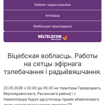
Кабінет карыстальніка
Аплаціць
Мабільныя прыкладанні
Купіць тавар
Віцебская вобласць. Работы
на сетцы эфірнага
тэлебачання і радыёвяшчання.
22.05.2026 з 02.00 да 05.30 на тэрыторыі Гарадоцкага,
Верхнядзвінскага, Расонскага раёнаў і г.
Наваполацка будзе адсутнічаць прыем абавязковага
агульнадаступнага пакета праграм ТБ.