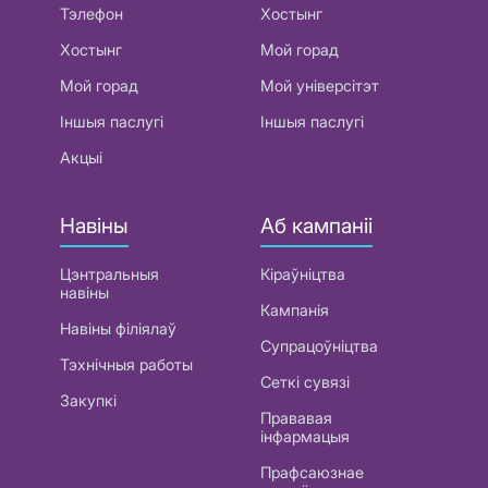
Тэлефон
Хостынг
Хостынг
Мой горад
Мой горад
Мой універсітэт
Іншыя паслугі
Іншыя паслугі
Акцыі
Навіны
Аб кампаніі
Цэнтральныя
Кіраўніцтва
навіны
Кампанія
Навіны філіялаў
Супрацоўніцтва
Тэхнічныя работы
Сеткі сувязі
Закупкі
Прававая
інфармацыя
Прафсаюзнае