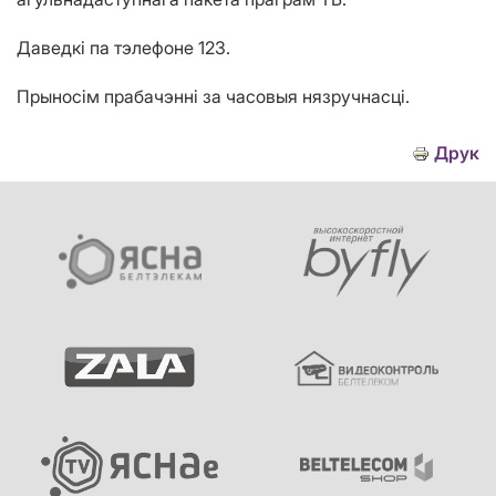
Даведкі па тэлефоне 123.
Прыносім прабачэнні за часовыя нязручнасці.
Друк