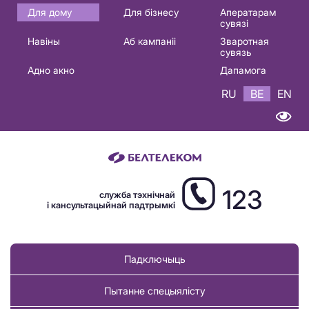
Основная
Для дому
Для бізнесу
Аператарам
сувязі
навигация
Навіны
Аб кампаніі
Зваротная
BE
сувязь
Адно акно
Дапамога
RU
BE
EN
123
служба тэхнічнай
і кансультацыйнай падтрымкі
Падключыць
Пытанне спецыялісту