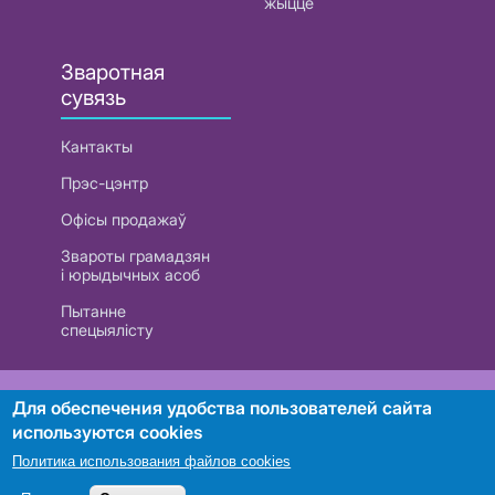
жыццё
Зваротная
сувязь
Кантакты
Прэс-цэнтр
Офісы продажаў
Звароты грамадзян
і юрыдычных асоб
Пытанне
спецыялісту
РУП «Белтэлекам». УНП 101007741
Для обеспечения удобства пользователей сайта
используются cookies
Политика использования файлов cookies
Пошук