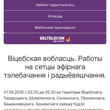
Кабінет карыстальніка
Аплаціць
Мабільныя прыкладанні
Купіць тавар
Віцебская вобласць. Работы
на сетцы эфірнага
тэлебачання і радыёвяшчання.
07.05.2026 з 02.00 да 05.30
на тэрыторыі Віцебскага,
Гарадоцкага, Шумілінскага, Сененскага, Лёзненскага,
Бешанкавіцкага, Аршанскага раёнаў будзе
адсутнічаць прыем абавязковага агульнадаступнага