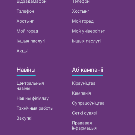
Відэадамафон
Тэлефон
Тэлефон
Хостынг
Хостынг
Мой горад
Мой горад
Мой універсітэт
Іншыя паслугі
Іншыя паслугі
Акцыі
Навіны
Аб кампаніі
Цэнтральныя
Кіраўніцтва
навіны
Кампанія
Навіны філіялаў
Супрацоўніцтва
Тэхнічныя работы
Сеткі сувязі
Закупкі
Прававая
інфармацыя