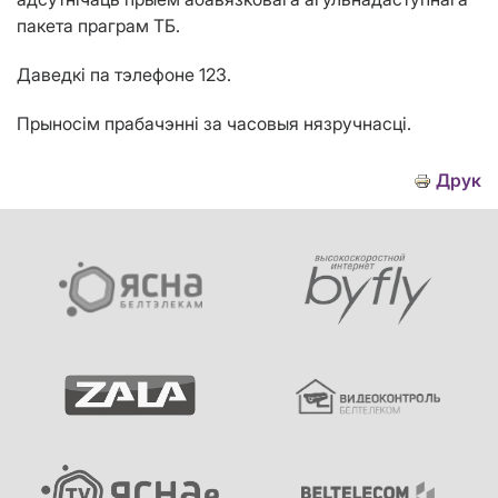
пакета праграм ТБ.
Даведкі па тэлефоне 123.
Прыносім прабачэнні за часовыя нязручнасці.
Друк