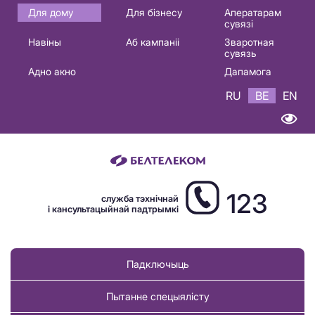
Основная
Для дому
Для бізнесу
Аператарам
сувязі
навигация
Навіны
Аб кампаніі
Зваротная
BE
сувязь
Адно акно
Дапамога
RU
BE
EN
123
служба тэхнічнай
і кансультацыйнай падтрымкі
Падключыць
Пытанне спецыялісту