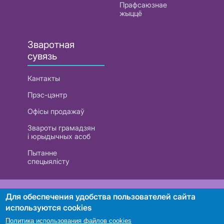
Прафсаюзнае
жыццё
Зваротная
сувязь
Кантакты
Прэс-цэнтр
Офісы продажаў
Звароты грамадзян
і юрыдычных асоб
Пытанне
спецыялісту
РУП «Белтэлекам». УНП 101007741
Для обеспечения удобства пользователей сайта
используются cookies
Политика использования файлов cookies