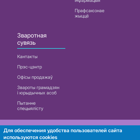
інфармацыя
Прафсаюзнае
жыццё
Зваротная
сувязь
Кантакты
Прэс-цэнтр
Офісы продажаў
Звароты грамадзян
і юрыдычных асоб
Пытанне
спецыялісту
РУП «Белтэлекам». УНП 101007741
Для обеспечения удобства пользователей сайта
используются cookies