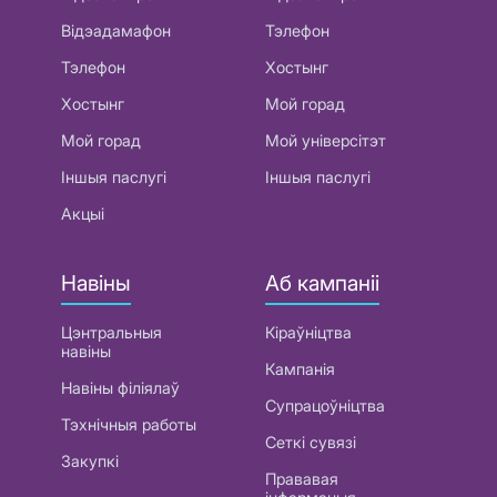
Відэадамафон
Тэлефон
Тэлефон
Хостынг
Хостынг
Мой горад
Мой горад
Мой універсітэт
Іншыя паслугі
Іншыя паслугі
Акцыі
Навіны
Аб кампаніі
Цэнтральныя
Кіраўніцтва
навіны
Кампанія
Навіны філіялаў
Супрацоўніцтва
Тэхнічныя работы
Сеткі сувязі
Закупкі
Прававая