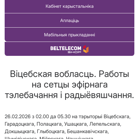
Кабінет карыстальніка
Аплаціць
Мабільныя прыкладанні
Купіць тавар
Віцебская вобласць. Работы
на сетцы эфірнага
тэлебачання і радыёвяшчання.
26.02.2026 з 02.00 да 05.30 на тэрыторыі Віцебскага,
Гарадоцкага, Полацкага, Ушацкага, Лепельскага,
Докшыцкага, Глыбоцкага, Бешанкавічскага,
Шумілінскага, Міёрскага, Чашніцкага,