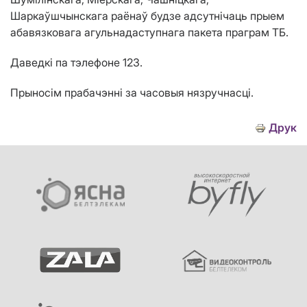
Шаркаўшчынскага раёнаў будзе адсутнічаць прыем
абавязковага агульнадаступнага пакета праграм ТБ.
Даведкі па тэлефоне 123.
Прыносім прабачэнні за часовыя нязручнасці.
Друк