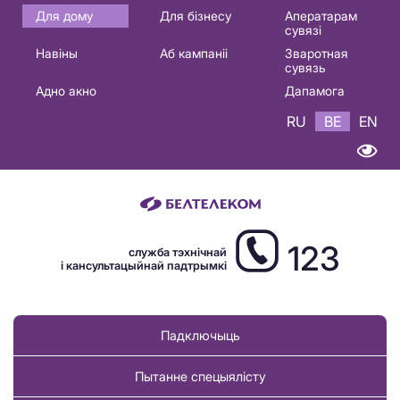
Основная
Для дому
Для бізнесу
Аператарам
сувязі
навигация
Навіны
Аб кампаніі
Зваротная
BE
сувязь
Адно акно
Дапамога
RU
BE
EN
123
служба тэхнічнай
і кансультацыйнай падтрымкі
Падключыць
Пытанне спецыялісту