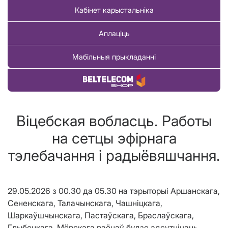
Кабінет карыстальніка
Аплаціць
Мабільныя прыкладанні
Купіць тавар
Віцебская вобласць. Работы
на сетцы эфірнага
тэлебачання і радыёвяшчання.
29.05.2026 з 00.30 да 05.30 на тэрыторыі Аршанскага,
Сененскага, Талачынскага, Чашніцкага,
Шаркаўшчынскага, Пастаўскага, Браслаўскага,
Глыбоцкага, Мёрскага раёнаў будзе адсутнічаць