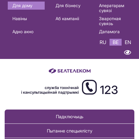
Основная
Для дому
Для бізнесу
Аператарам
сувязі
навигация
Навіны
Аб кампаніі
Зваротная
BE
сувязь
Адно акно
Дапамога
RU
BE
EN
123
служба тэхнічнай
і кансультацыйнай падтрымкі
Падключыць
Пытанне спецыялісту