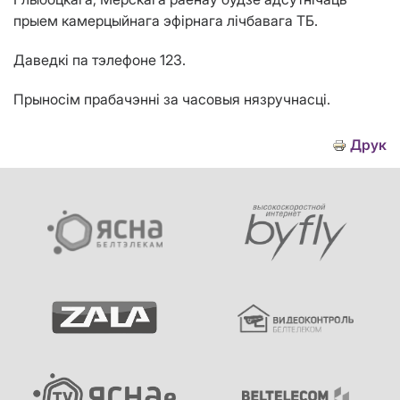
прыем камерцыйнага эфірнага лічбавага ТБ.
Даведкі па тэлефоне 123.
Прыносім прабачэнні за часовыя нязручнасці.
Друк