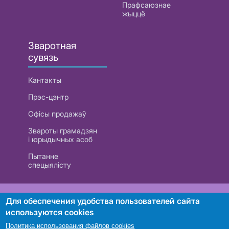
Прафсаюзнае
жыццё
Зваротная
сувязь
Кантакты
Прэс-цэнтр
Офісы продажаў
Звароты грамадзян
і юрыдычных асоб
Пытанне
спецыялісту
РУП «Белтэлекам». УНП 101007741
Для обеспечения удобства пользователей сайта
используются cookies
Политика использования файлов cookies