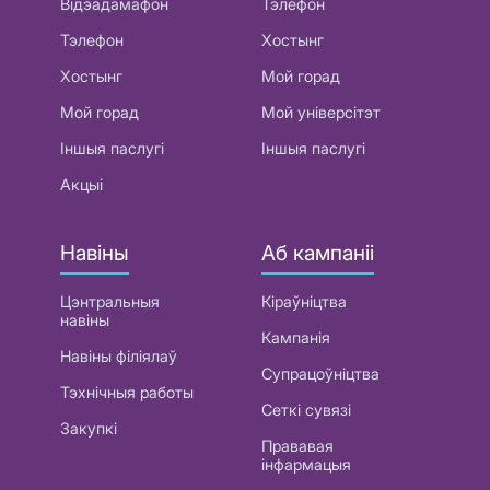
Відэадамафон
Тэлефон
Тэлефон
Хостынг
Хостынг
Мой горад
Мой горад
Мой універсітэт
Іншыя паслугі
Іншыя паслугі
Акцыі
Навіны
Аб кампаніі
Цэнтральныя
Кіраўніцтва
навіны
Кампанія
Навіны філіялаў
Супрацоўніцтва
Тэхнічныя работы
Сеткі сувязі
Закупкі
Прававая
інфармацыя