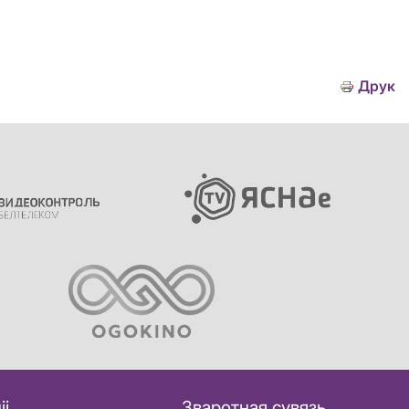
Друк
іі
Зваротная сувязь