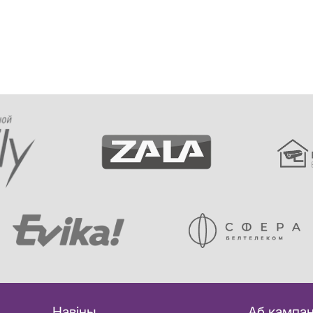
Навіны
Аб кампан