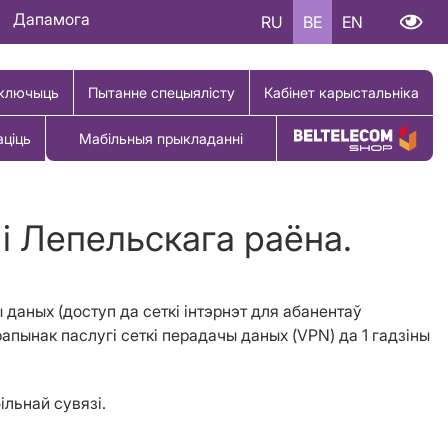
Дапамога
RU
BE
EN
ключыць
Пытанне спецыялісту
Кабінет карыстальніка
аціць
Мабільныя прыкладанні
Купіць тавар
 i Лепельскага раёна.
 даных (доступ да сеткі інтэрнэт для абанентаў
ерапынак паслугі сеткі перадачы даных (
VPN
) да 1 гадзіны
ільнай сувязі.