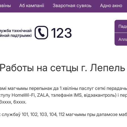
авіны
Аб кампаніі
Зваротная сувязь
Адно акно
Пад
123
лужба тэхнічнай
ыйнай падтрымкі
Апл
Работы на сетцы г. Лепель
амі магчымы перепынак да 1 хвіліны паслуг сеткі перадачы
ступу
HomeWi
-
Fi
,
ZALA
, тэлефанія
IMS
, відэакантроль) і п
хххх, 6хххх.
службаў 101, 102, 103, 104, 112 магчымы пры дапамозе маб