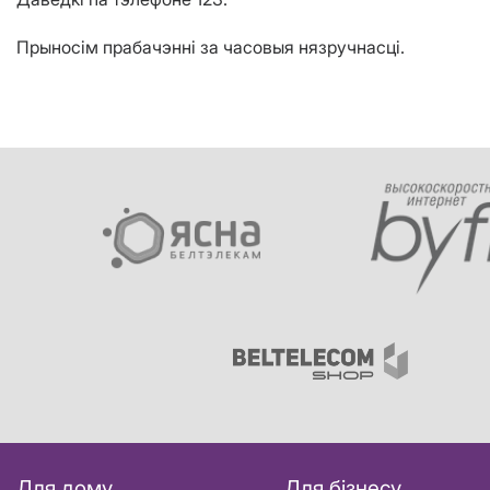
Прыносім прабачэнні за часовыя нязручнасці.
Для дому
Для бізнесу