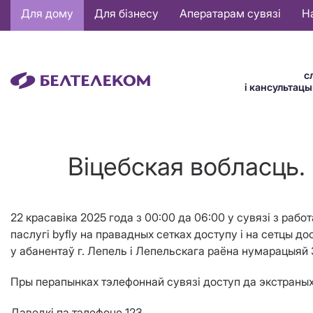
Основная
Для дому
Для бізнесу
Аператарам сувязі
Н
навигация
BE
с
і кансультац
Віцебская вобласць. 
22 красавіка 2025
года з 00:00 да 06:00
у сувязі з
работ
паслугі
byfly
на правадных сетках доступу і на сетцы до
у абанентаў г. Лепель
i
Лепельскага раёна нумарацыяй 3
Пры перапынках тэлефоннай сувязі доступ да экстраных 
Даведкі па тэлефоне 123.