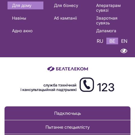
Основная
Для дому
Для бізнесу
Аператарам
сувязі
навигация
Навіны
Аб кампаніі
Зваротная
BE
сувязь
Адно акно
Дапамога
RU
BE
EN
123
служба тэхнічнай
і кансультацыйнай падтрымкі
Падключыць
Пытанне спецыялісту