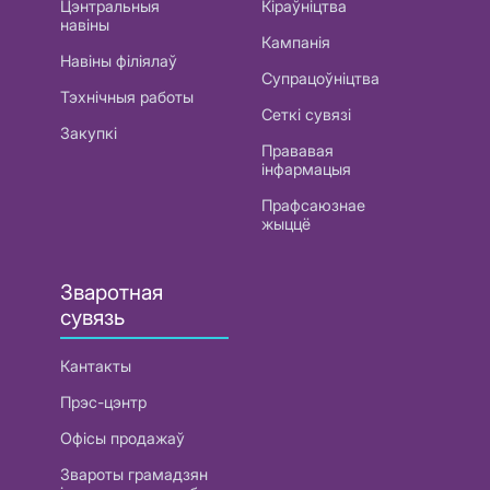
Цэнтральныя
Кіраўніцтва
навіны
Кампанія
Навіны філіялаў
Супрацоўніцтва
Тэхнічныя работы
Сеткі сувязі
Закупкі
Прававая
інфармацыя
Прафсаюзнае
жыццё
Зваротная
сувязь
Кантакты
Прэс-цэнтр
Офісы продажаў
Звароты грамадзян