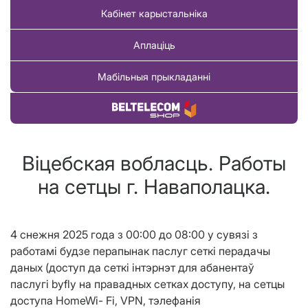
Кабінет карыстальніка
Аплаціць
Мабільныя прыкладанні
Купіць тавар
Віцебская вобласць. Работы
на сетцы г. Наваполацка.
4 снежня 2025 года
з 00
:00 до 08:00 у сувязі з
работамі будзе перапынак паслуг сеткі перадачы
даных (
доступ да сеткі інтэрнэт для абанентаў
паслугі
byfly на правадных сетках доступу, на сетцы
доступа HomeWi- Fi, VPN, тэлефанiя