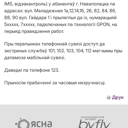
IMS,
відэакантроль
) у абанентаў
г. Наваполацка па
адрасах: вул. Маладежная 1а,12,14,16, 26, 82, 84, 86,
88, 90 вул. Гайдара 1 і прылеглых да іх, нумарацыяй
5ххххх, 7ххххх, падключаных па тэхналогіі
GPON
, на
перыяд правядзення работ.
Пры перапынках тэлефоннай сувязі доступ да
экстраных службаў 101, 102, 103, 104, 112 магчымы пры
дапамозе мабільнай сувязі.
Даведкі па тэлефоне 123.
Прыносім прабачэнні за часовыя нязручнасці.
Друк