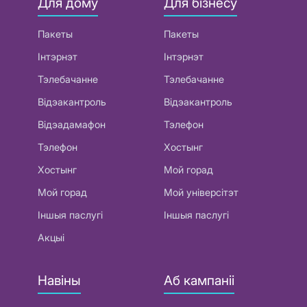
Для дому
Для бізнесу
Пакеты
Пакеты
Інтэрнэт
Інтэрнэт
Тэлебачанне
Тэлебачанне
Відэакантроль
Відэакантроль
Відэадамафон
Тэлефон
Тэлефон
Хостынг
Хостынг
Мой горад
Мой горад
Мой універсітэт
Іншыя паслугі
Іншыя паслугі
Акцыі
Навіны
Аб кампаніі