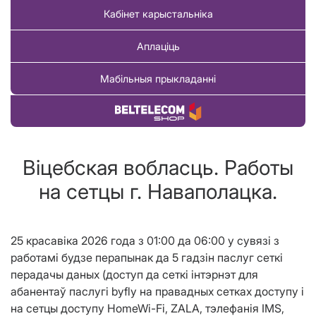
Кабінет карыстальніка
Аплаціць
Мабільныя прыкладанні
Купіць тавар
Віцебская вобласць. Работы
на сетцы г. Наваполацка.
25 красавіка 2026 года з 01:00 да 06:00 у сувязі з
работамi будзе перапынак да 5 гадзін паслуг сеткі
перадачы даных (доступ да сеткі інтэрнэт для
абанентаў паслугі byfly на правадных сетках доступу і
на сетцы доступу HomeWi-Fi, ZALA, тэлефанія IMS,