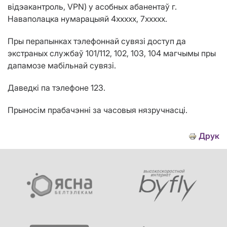
відэакантроль, VPN) у асобных абанентаў г.
Наваполацка нумарацыяй 4ххххх, 7ххххх.
Пры перапынках тэлефоннай сувязі доступ да
экстраных службаў 101/112, 102, 103, 104 магчымы пры
дапамозе мабільнай сувязі.
Даведкі па тэлефоне 123.
Прыносім прабачэнні за часовыя нязручнасці.
Друк