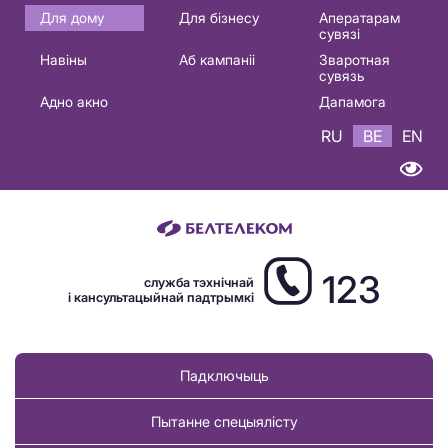
Основная
Для дому
Для бізнесу
Аператарам
сувязі
навигация
Навіны
Аб кампаніі
Зваротная
BE
сувязь
Адно акно
Дапамога
RU
BE
EN
123
служба тэхнічнай
і кансультацыйнай падтрымкі
Падключыць
Пытанне спецыялісту