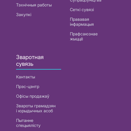
Тэхнічныя работы
Сеткі сувязі
Закупкі
Прававая
інфармацыя
Прафсаюзнае
жыццё
Зваротная
сувязь
Кантакты
Прэс-цэнтр
Офісы продажаў
Звароты грамадзян
і юрыдычных асоб
Пытанне
спецыялісту