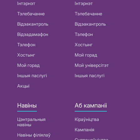
Інтэрнэт
Інтэрнэт
Тэлебачанне
Тэлебачанне
Відэакантроль
Відэакантроль
Відэадамафон
Тэлефон
Тэлефон
Хостынг
Хостынг
Мой горад
Мой горад
Мой універсітэт
Іншыя паслугі
Іншыя паслугі
Акцыі
Навіны
Аб кампаніі
Цэнтральныя
Кіраўніцтва
навіны
Кампанія
Навіны філіялаў
Супрацоўніцтва