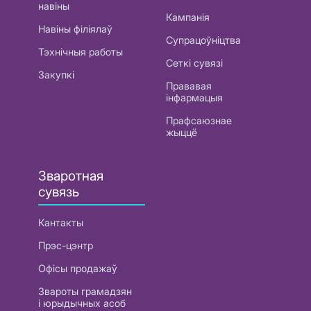
навіны
Кампанія
Навіны філіялаў
Супрацоўніцтва
Тэхнічныя работы
Сеткі сувязі
Закупкі
Прававая
інфармацыя
Прафсаюзнае
жыццё
Зваротная
сувязь
Кантакты
Прэс-цэнтр
Офісы продажаў
Звароты грамадзян
і юрыдычных асоб