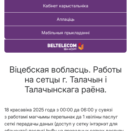
Кабінет карыстальніка
Аплаціць
Мабільныя прыкладанні
Купіць тавар
Віцебская вобласць. Работы
на сетцы г. Талачын і
Талачынскага раёна.
18 красавіка 2025
года з 00:00 да 06:00
у сувязі
з
работамі магчымы перепынак да 1 хвіліны паслуг
сеткі перадачы даных (доступ у сетку інтэрнэт для
абанентаў паслугі
byfly
на правадных сетках доступу