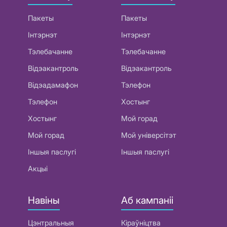
Пакеты
Пакеты
Інтэрнэт
Інтэрнэт
Тэлебачанне
Тэлебачанне
Відэакантроль
Відэакантроль
Відэадамафон
Тэлефон
Тэлефон
Хостынг
Хостынг
Мой горад
Мой горад
Мой універсітэт
Іншыя паслугі
Іншыя паслугі
Акцыі
Навіны
Аб кампаніі
Цэнтральныя
Кіраўніцтва