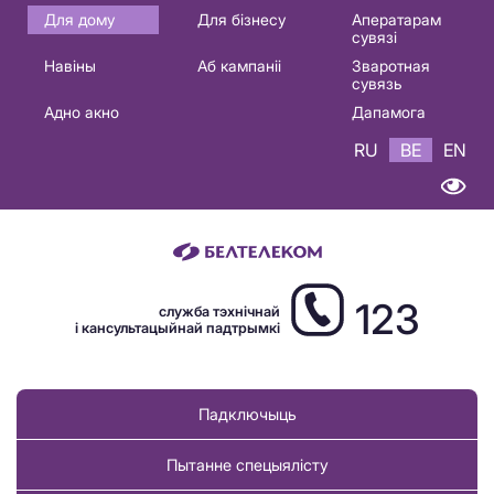
Основная
Для дому
Для бізнесу
Аператарам
сувязі
навигация
Навіны
Аб кампаніі
Зваротная
BE
сувязь
Адно акно
Дапамога
RU
BE
EN
123
служба тэхнічнай
і кансультацыйнай падтрымкі
Падключыць
Пытанне спецыялісту