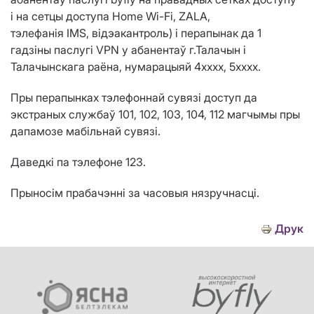
і на сетцы доступа
Home Wi
-
Fi
,
ZALA
,
тэлефан
i
я
IMS
,
відэакантроль) і перапынак да 1
гадзіны паслугі
VPN
у абанентаў г.Талачын і
Талачынскага раёна, нумарацыяй 4хххх, 5хххх.
Пры перапынках тэлефоннай сувязі доступ да
экстраных службаў 101, 102, 103, 104, 112 магчымы пры
дапамозе мабільнай сувязі.
Даведкі па тэлефоне 123.
Прыносім прабачэнні за часовыя нязручнасці.
Друк