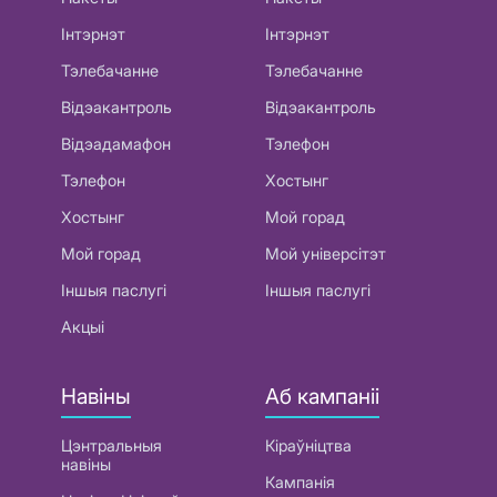
Інтэрнэт
Інтэрнэт
Тэлебачанне
Тэлебачанне
Відэакантроль
Відэакантроль
Відэадамафон
Тэлефон
Тэлефон
Хостынг
Хостынг
Мой горад
Мой горад
Мой універсітэт
Іншыя паслугі
Іншыя паслугі
Акцыі
Навіны
Аб кампаніі
Цэнтральныя
Кіраўніцтва
навіны
Кампанія