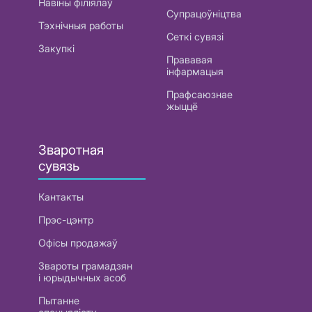
Навіны філіялаў
Супрацоўніцтва
Тэхнічныя работы
Сеткі сувязі
Закупкі
Прававая
інфармацыя
Прафсаюзнае
жыццё
Зваротная
сувязь
Кантакты
Прэс-цэнтр
Офісы продажаў
Звароты грамадзян
і юрыдычных асоб
Пытанне