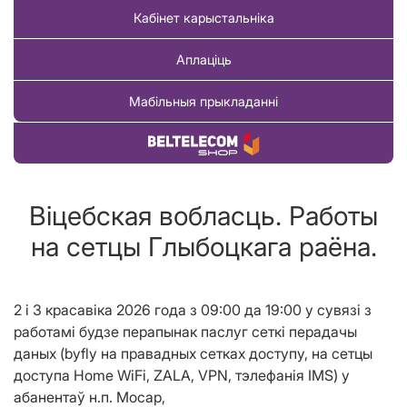
Кабінет карыстальніка
Аплаціць
Мабільныя прыкладанні
Купіць тавар
Віцебская вобласць. Работы
на сетцы Глыбоцкага раёна.
2
і 3
красавіка 2026 года з 09:00 да 19:00 у сувязі з
работамі будзе перапынак паслуг сеткі перадачы
даных (byfly на правадных сетках доступу, на сетцы
доступа Home WiFi, ZALA, VPN, тэлефанiя IMS) у
абанентаў н.п. Мосар,