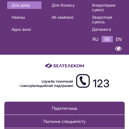
Основная
Для дому
Для бізнесу
Аператарам
сувязі
навигация
Навіны
Аб кампаніі
Зваротная
BE
сувязь
Адно акно
Дапамога
RU
BE
EN
123
служба тэхнічнай
і кансультацыйнай падтрымкі
Падключыць
Пытанне спецыялісту