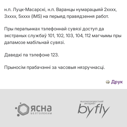
н.п. Луцк-Масарск
i
, н.п. Варанцы нумарацыяй 2хххх,
3
xxxx
, 5хххх (
IMS
)
на перыяд правядзення работ.
Пры перапынках тэлефоннай сувязі доступ да
экстраных службаў 101, 102, 103, 104, 112 магчымы пры
дапамозе мабільнай сувязі.
Даведкі па тэлефоне 123.
Прыносім прабачэнні за часовыя нязручнасці.
Друк