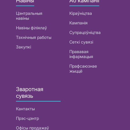
Навіны
Аб кампаніі
Цэнтральныя
Кіраўніцтва
навіны
Кампанія
Навіны філіялаў
Супрацоўніцтва
Тэхнічныя работы
Сеткі сувязі
Закупкі
Прававая
інфармацыя
Прафсаюзнае
жыццё
Зваротная
сувязь
Кантакты
Прэс-цэнтр
Офісы продажаў