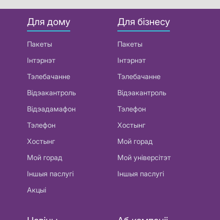
Для дому
Для бізнесу
Пакеты
Пакеты
Інтэрнэт
Інтэрнэт
Тэлебачанне
Тэлебачанне
Відэакантроль
Відэакантроль
Відэадамафон
Тэлефон
Тэлефон
Хостынг
Хостынг
Мой горад
Мой горад
Мой універсітэт
Іншыя паслугі
Іншыя паслугі
Акцыі