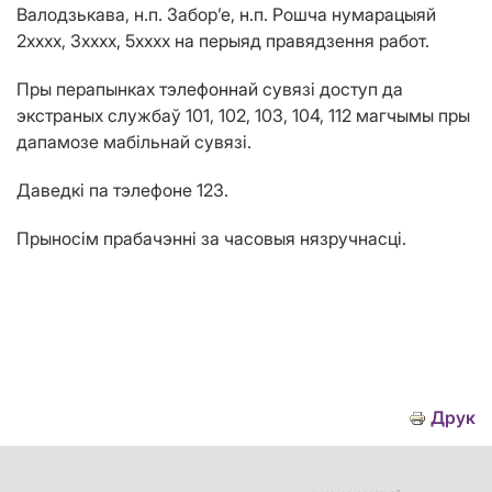
Валодзькава, н.п. Забор’е, н.п. Рошча нумарацыяй
2хххх, 3xxxx, 5хххх на перыяд правядзення работ.
Пры перапынках тэлефоннай сувязі доступ да
экстраных службаў 101, 102, 103, 104, 112 магчымы пры
дапамозе мабільнай сувязі.
Даведкі па тэлефоне 123.
Прыносім прабачэнні за часовыя нязручнасці.
Друк