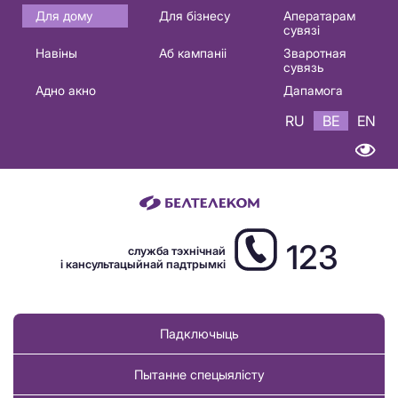
Основная
Для дому
Для бізнесу
Аператарам
сувязі
навигация
Навіны
Аб кампаніі
Зваротная
BE
сувязь
Адно акно
Дапамога
RU
BE
EN
123
служба тэхнічнай
і кансультацыйнай падтрымкі
Падключыць
Пытанне спецыялісту