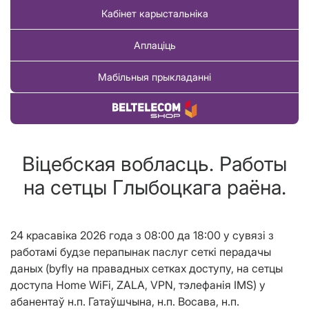
Кабінет карыстальніка
Аплаціць
Мабільныя прыкладанні
Купіць тавар
Віцебская вобласць. Работы
на сетцы Глыбоцкага раёна.
24 красавіка 2026 года з 08:00 да 18:00 у сувязі з
работамі будзе перапынак паслуг сеткі перадачы
даных (byfly на правадных сетках доступу, на сетцы
доступа Home WiFi, ZALA, VPN, тэлефанiя IMS) у
абанентаў н.п. Гатаўшчына, н.п. Восава, н.п.